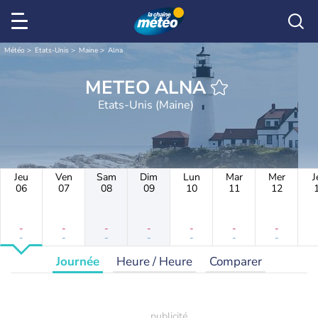
Météo
Etats-Unis
Maine
Alna
METEO ALNA
Etats-Unis (Maine)
Jeu
Ven
Sam
Dim
Lun
Mar
Mer
J
06
07
08
09
10
11
12
-
-
-
-
-
-
-
-
-
-
-
-
-
-
Journée
Heure / Heure
Comparer