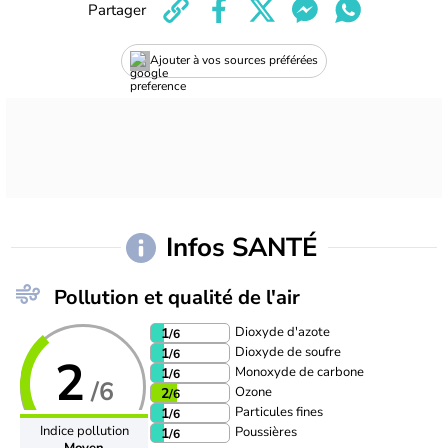
Partager
Ajouter à vos sources préférées
Infos SANTÉ
Pollution et qualité de l'air
Dioxyde d'azote
1
/6
Dioxyde de soufre
1
/6
2
Monoxyde de carbone
1
/6
/6
Ozone
2
/6
Particules fines
1
/6
Indice pollution
Poussières
1
/6
Moyen