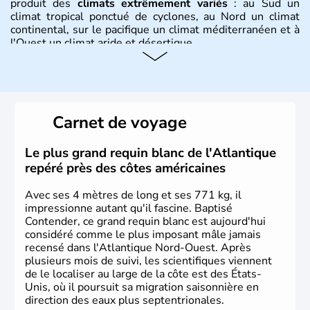
produit des
climats extrêmement variés
: au Sud un
climat tropical ponctué de cyclones, au Nord un climat
continental, sur le pacifique un climat méditerranéen et à
l'Ouest un climat aride et désertique.
Histoire et administration
Les premiers habitants desEtats-Unis sont arrivés d'Asie
il y a environ 30 000 ans lors de la dernière glaciation.
Carnet de voyage
Plusieurs populations se sont succédées avant l'arrivée
des européens, suite à la découverte du continent par
Christophe Colomb en 1492. Les 13 colonies
Le plus grand requin blanc de l'Atlantique
britanniques proclament la Déclaration d'indépendance
repéré près des côtes américaines
en 1776 et adoptent leur première constitution en 1787.
La conquête de l'Ouest marque ensuite l'entrée dans une
Avec ses 4 mètres de long et ses 771 kg, il
phase de développement intense.
impressionne autant qu'il fascine. Baptisé
Contender, ce grand requin blanc est aujourd'hui
considéré comme le plus imposant mâle jamais
recensé dans l'Atlantique Nord-Ouest. Après
plusieurs mois de suivi, les scientifiques viennent
de le localiser au large de la côte est des États-
Unis, où il poursuit sa migration saisonnière en
direction des eaux plus septentrionales.