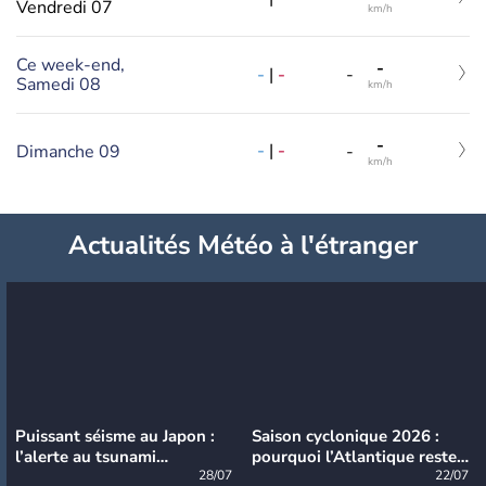
Vendredi 07
km/h
Ce week-end,
-
-
|
-
-
Samedi 08
km/h
-
-
|
-
Dimanche 09
-
km/h
Actualités Météo à l'étranger
Puissant séisme au Japon :
Saison cyclonique 2026 :
l’alerte au tsunami
pourquoi l’Atlantique reste
désormais levée
28/07
très calme à ce stade ?
22/07