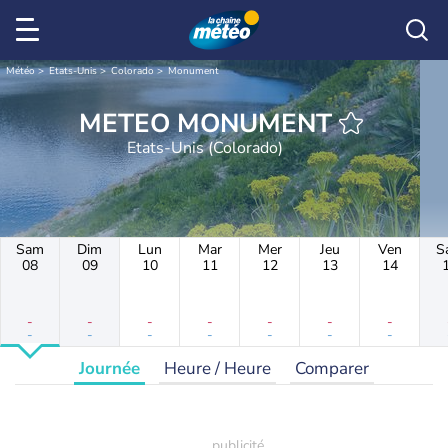
Météo
Etats-Unis
Colorado
Monument
METEO MONUMENT
Etats-Unis (Colorado)
Sam
Dim
Lun
Mar
Mer
Jeu
Ven
S
08
09
10
11
12
13
14
-
-
-
-
-
-
-
-
-
-
-
-
-
-
Journée
Heure / Heure
Comparer