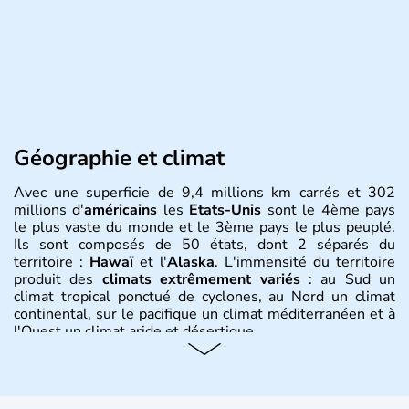
Géographie et climat
Avec une superficie de 9,4 millions km carrés et 302
millions d'
américains
les
Etats-Unis
sont le 4ème pays
le plus vaste du monde et le 3ème pays le plus peuplé.
Ils sont composés de 50 états, dont 2 séparés du
territoire :
Hawaï
et l'
Alaska
. L'immensité du territoire
produit des
climats extrêmement variés
: au Sud un
climat tropical ponctué de cyclones, au Nord un climat
continental, sur le pacifique un climat méditerranéen et à
l'Ouest un climat aride et désertique.
Histoire et administration
Les premiers habitants desEtats-Unis sont arrivés d'Asie