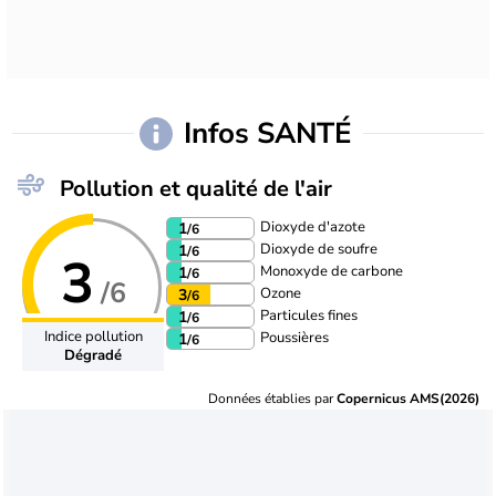
Infos SANTÉ
Pollution et qualité de l'air
Dioxyde d'azote
1
/6
Dioxyde de soufre
1
/6
3
Monoxyde de carbone
1
/6
/6
Ozone
3
/6
Particules fines
1
/6
Indice pollution
Poussières
1
/6
Dégradé
Données établies par
Copernicus AMS(2026)