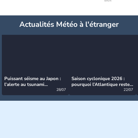
km/h
Actualités Météo à l'étranger
Puissant séisme au Japon :
Saison cyclonique 2026 :
l’alerte au tsunami
pourquoi l’Atlantique reste
désormais levée
28/07
très calme à ce stade ?
22/07