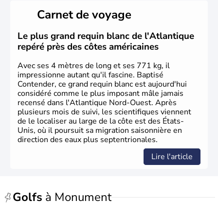
il y a environ 30 000 ans lors de la dernière glaciation.
Carnet de voyage
Plusieurs populations se sont succédées avant l'arrivée
des européens, suite à la découverte du continent par
Christophe Colomb en 1492. Les 13 colonies
Le plus grand requin blanc de l'Atlantique
britanniques proclament la Déclaration d'indépendance
repéré près des côtes américaines
en 1776 et adoptent leur première constitution en 1787.
La conquête de l'Ouest marque ensuite l'entrée dans une
Avec ses 4 mètres de long et ses 771 kg, il
phase de développement intense.
impressionne autant qu'il fascine. Baptisé
Contender, ce grand requin blanc est aujourd'hui
considéré comme le plus imposant mâle jamais
recensé dans l'Atlantique Nord-Ouest. Après
plusieurs mois de suivi, les scientifiques viennent
de le localiser au large de la côte est des États-
Unis, où il poursuit sa migration saisonnière en
direction des eaux plus septentrionales.
Lire l'article
Golfs
à Monument