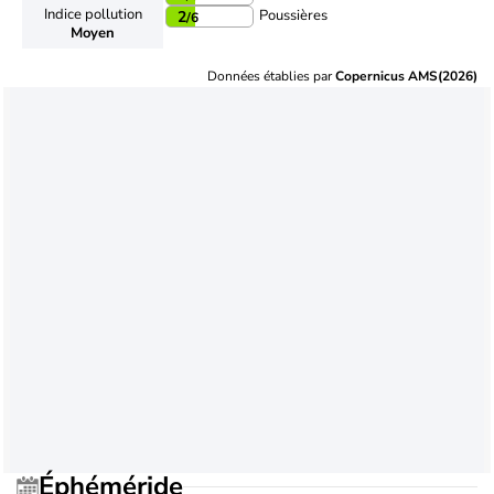
Indice pollution
Poussières
2
/6
Moyen
Données établies par
Copernicus AMS(2026)
Éphéméride