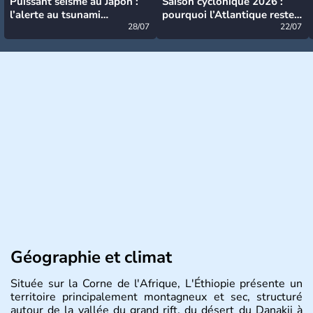
Puissant séisme au Japon :
Saison cyclonique 2026 :
l’alerte au tsunami
pourquoi l’Atlantique reste
désormais levée
28/07
très calme à ce stade ?
22/07
Géographie et climat
Située sur la Corne de l'Afrique, L'Éthiopie présente un
territoire principalement montagneux et sec, structuré
autour de la vallée du grand rift, du désert du Danakii à