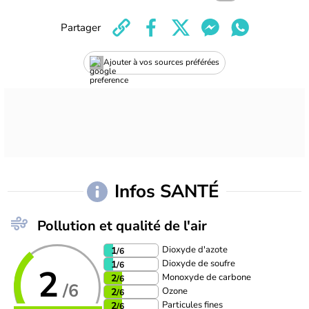
Partager
Ajouter à vos sources préférées
Infos SANTÉ
Pollution et qualité de l'air
Dioxyde d'azote
1
/6
Dioxyde de soufre
1
/6
2
Monoxyde de carbone
2
/6
/6
Ozone
2
/6
Particules fines
2
/6