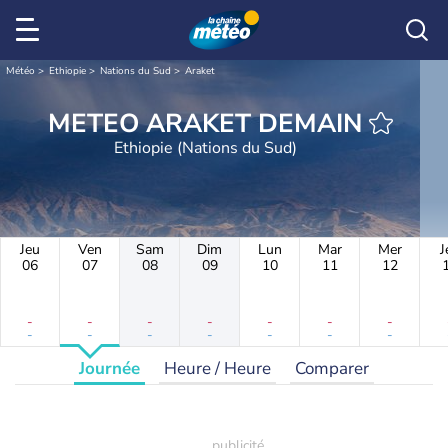
Météo
Ethiopie
Nations du Sud
Araket
METEO ARAKET DEMAIN
Ethiopie (Nations du Sud)
Jeu
Ven
Sam
Dim
Lun
Mar
Mer
J
06
07
08
09
10
11
12
-
-
-
-
-
-
-
-
-
-
-
-
-
-
Journée
Heure / Heure
Comparer