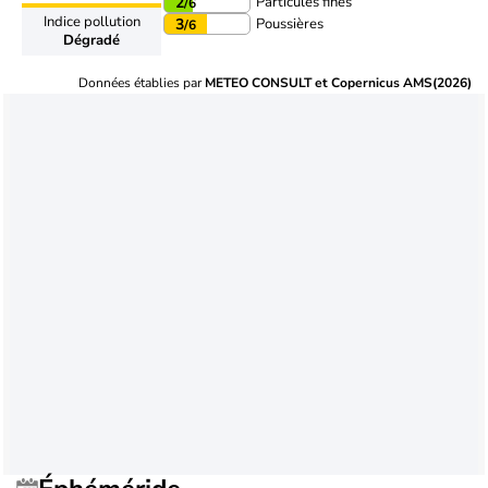
Particules fines
2
/6
Indice pollution
Poussières
3
/6
Dégradé
Données établies par
METEO CONSULT et Copernicus AMS(2026)