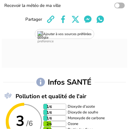
Recevoir la météo de ma ville
Partager
Ajouter à vos sources préférées
Infos SANTÉ
Pollution et qualité de l'air
Dioxyde d'azote
1
/6
Dioxyde de soufre
1
/6
3
Monoxyde de carbone
1
/6
/6
Ozone
2
/6