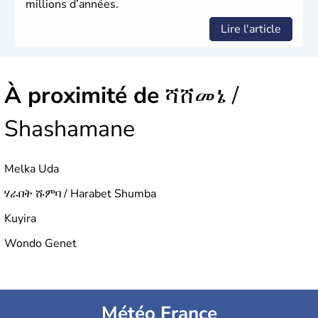
millions d’années.
Lire l'article
À proximité de
ሻሸመኔ /
Shashamane
Melka Uda
ሃራበት ሹምባ / Harabet Shumba
Kuyira
Wondo Genet
Météo France