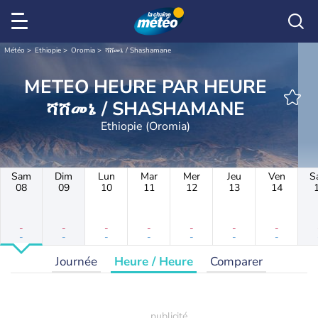
Météo
Ethiopie
Oromia
ሻሸመኔ / Shashamane
METEO HEURE PAR HEURE
ሻሸመኔ / SHASHAMANE
Ethiopie (Oromia)
Sam
Dim
Lun
Mar
Mer
Jeu
Ven
S
08
09
10
11
12
13
14
-
-
-
-
-
-
-
-
-
-
-
-
-
-
Journée
Heure / Heure
Comparer