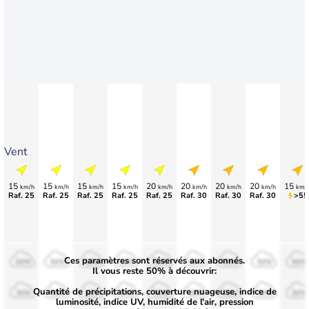
Vent
15
15
15
15
20
20
20
20
15
km/h
km/h
km/h
km/h
km/h
km/h
km/h
km/h
km/
Raf. 25
Raf. 25
Raf. 25
Raf. 25
Raf. 25
Raf. 30
Raf. 30
Raf. 30
>55
Ces paramètres sont réservés aux abonnés.
50%
50%
50%
50%
50%
50%
50%
50%
50%
Il vous reste 50% à découvrir:
Quantité de précipitations, couverture nuageuse, indice de
30%
30%
30%
30%
30%
30%
30%
30%
30%
luminosité, indice UV, humidité de l'air, pression