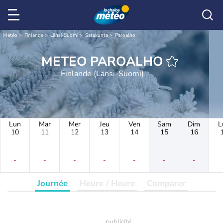
Météo
Finlande
Länsi-Suomi
Satakunta
Paroalho
METEO PAROALHO
Finlande (Länsi-Suomi)
Lun
Mar
Mer
Jeu
Ven
Sam
Dim
L
10
11
12
13
14
15
16
-
-
-
-
-
-
-
-
-
-
-
-
-
-
Journée
Heure / Heure
Comparer