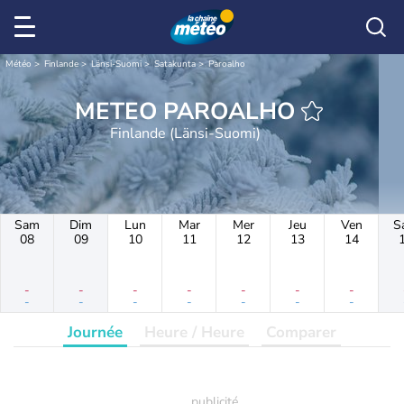
Météo
Finlande
Länsi-Suomi
Satakunta
Paroalho
METEO PAROALHO
Finlande (Länsi-Suomi)
Sam
Dim
Lun
Mar
Mer
Jeu
Ven
S
08
09
10
11
12
13
14
-
-
-
-
-
-
-
-
-
-
-
-
-
-
Journée
Heure / Heure
Comparer