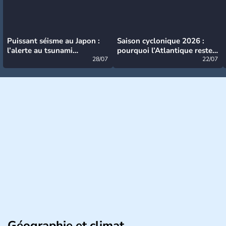
Puissant séisme au Japon :
Saison cyclonique 2026 :
l’alerte au tsunami
pourquoi l’Atlantique reste
désormais levée
28/07
très calme à ce stade ?
22/07
Géographie et climat