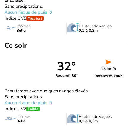
Ensoleillé.
Sans précipitations.
Aucun risque de pluie
Indice UV
9
Très fort
Info mer
Hauteur de vagues
Belle
0,1 à 0,3m
Ce soir
32°
15 km/h
Ressenti 30°
Rafales
35 km/h
Beau temps avec quelques nuages élevés.
Sans précipitations.
Aucun risque de pluie
Indice UV
2
Faible
Info mer
Hauteur de vagues
Belle
0,1 à 0,3m