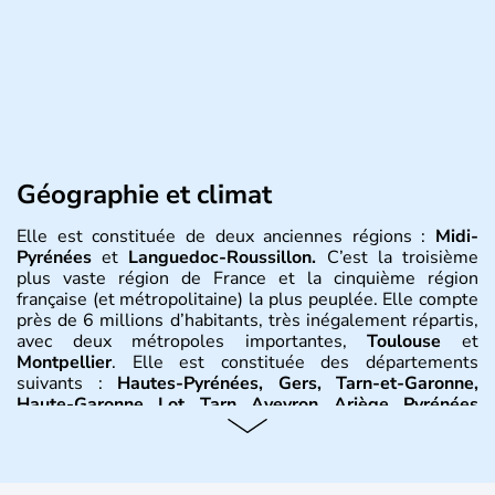
Géographie et climat
Elle est constituée de deux anciennes régions :
Midi-
Pyrénées
et
Languedoc-Roussillon.
C’est la troisième
plus vaste région de France et la cinquième région
française (et métropolitaine) la plus peuplée. Elle compte
près de 6 millions d’habitants, très inégalement répartis,
avec deux métropoles importantes,
Toulouse
et
Montpellier
. Elle est constituée des départements
suivants :
Hautes-Pyrénées, Gers, Tarn-et-Garonne,
Haute-Garonne, Lot, Tarn, Aveyron, Ariège, Pyrénées
orientales, Aude, Hérault, Gard, Lozère
. Elle est bordée
au sud-est par la
Méditerranée
, à l’est par le
Rhône
et on
trouve à l’ouest la
Garonne
. Elle se situe entre les
Pyrénées
et le
Massif central
. Le climat y est partagée