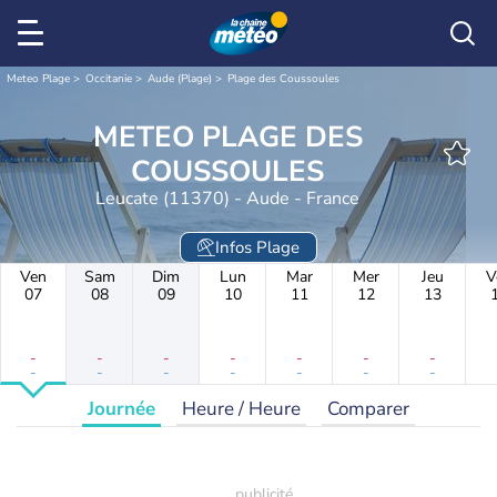
Meteo Plage
Occitanie
Aude (Plage)
Plage des Coussoules
METEO PLAGE DES
COUSSOULES
Leucate (11370) - Aude - France
Infos Plage
Ven
Sam
Dim
Lun
Mar
Mer
Jeu
V
07
08
09
10
11
12
13
-
-
-
-
-
-
-
-
-
-
-
-
-
-
Journée
Heure / Heure
Comparer