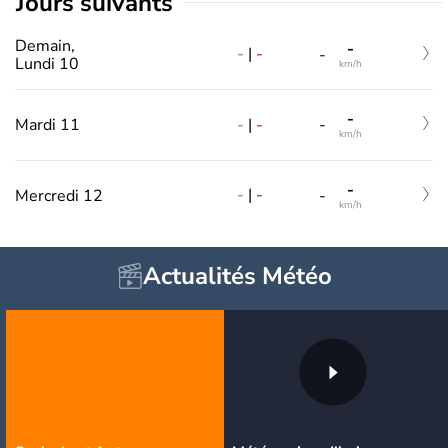
jours suivants
Demain,
-
-
|
-
-
Lundi 10
km/h
-
-
|
-
Mardi 11
-
km/h
-
-
|
-
Mercredi 12
-
km/h
Actualités Météo