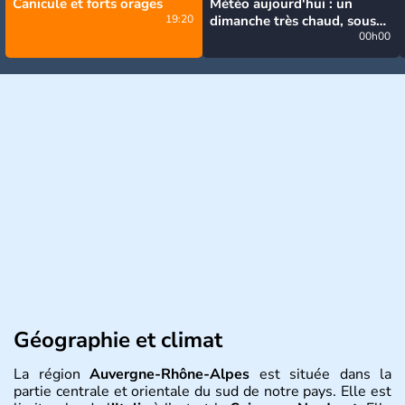
Canicule et forts orages
Météo aujourd'hui : un
19:20
dimanche très chaud, sous
la menace de quelques
00h00
orages
Géographie et climat
La région
Auvergne-Rhône-Alpes
est située dans la
partie centrale et orientale du sud de notre pays. Elle est