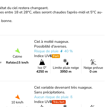
'état du ciel restera changeant.
s entre 18 et 28°C, elles seront chaudes l'après-midi et 5°C au-
ès bonne.
Ciel à moitié nuageux.
Possibilité d'averses.
Risque de pluie
40 %
Indice UV
6
Calme
Fort
du
Rafales
15 km/h
Iso 0°
Limite pluie neige
Neige prévue
4250 m
3950 m
0 cm
Ciel variable devenant très nuageux.
Sans précipitations.
Aucun risque de pluie
Indice UV
8
10 km/h
Très fort