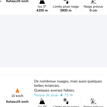
Rafales
35 km/h
du
Iso 0°
Limite pluie neige
Neige prévue
4200 m
3900 m
0 cm
De nombreux nuages, mais aussi quelques
belles éclaircies.
Quelques averses faibles.
Risque de pluie
75 %
10 km/h
Rafales
35 km/h
Iso 0°
Limite pluie neige
Neige prévue