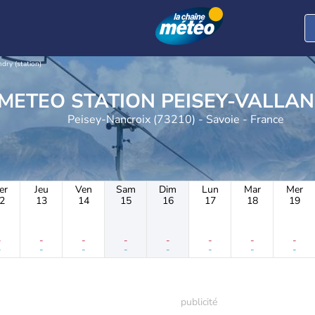
ndry (station)
METEO STATION PEISEY-VA
Peisey-Nancroix (73210) - Savoie - France
er
Jeu
Ven
Sam
Dim
Lun
Mar
Mer
2
13
14
15
16
17
18
19
-
-
-
-
-
-
-
-
-
-
-
-
-
-
-
-