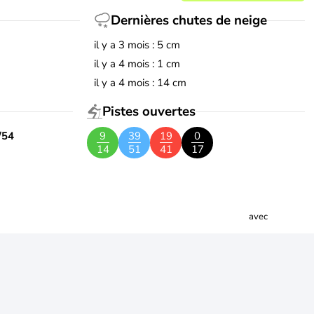
Dernières chutes de neige
il y a 3 mois : 5 cm
il y a 4 mois : 1 cm
il y a 4 mois : 14 cm
Pistes ouvertes
/54
9
39
19
0
14
51
41
17
avec