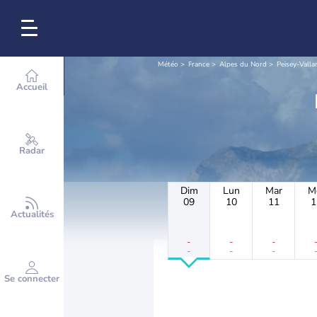
Météo
France
Alpes du Nord
Peisey-Valla
Accueil
Radar
Dim
Lun
Mar
M
09
10
11
1
Actualités
-
-
-
-
-
-
Se connecter