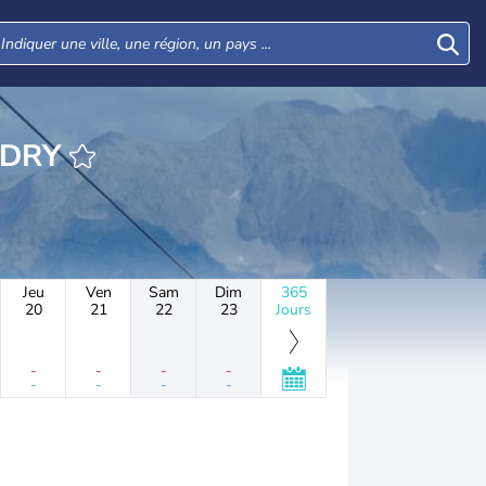
LLANDRY
Jeu
Ven
Sam
Dim
365
20
21
22
23
Jours
-
-
-
-
-
-
-
-