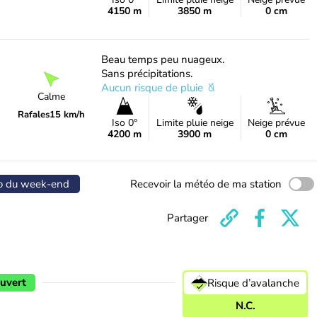
4150 m
3850 m
0 cm
Beau temps peu nuageux.
Sans précipitations.
Aucun risque de pluie
Calme
Rafales
15 km/h
Iso 0°
Limite pluie neige
Neige prévue
4200 m
3900 m
0 cm
o du week-end
Recevoir la météo de ma station
Partager
uvert
Risque d’avalanche
N.C.