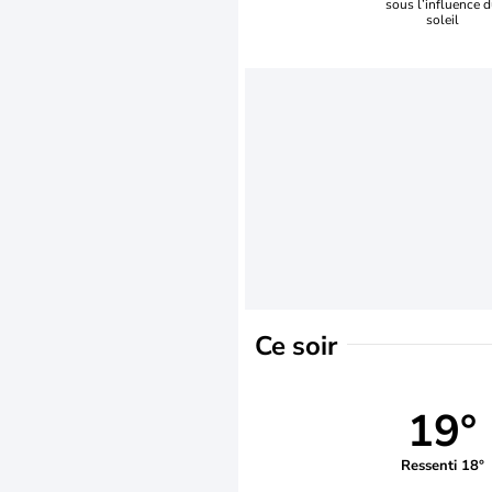
sous l’influence 
soleil
Ce soir
19°
Ressenti 18°