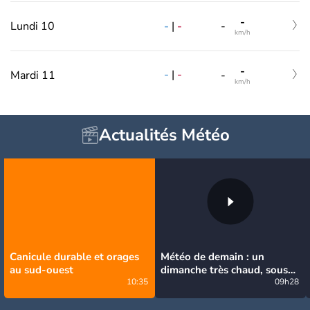
-
-
|
-
Lundi 10
-
km/h
-
-
|
-
Mardi 11
-
km/h
Actualités Météo
Canicule durable et orages
Météo de demain : un
au sud-ouest
dimanche très chaud, sous
10:35
la menace de quelques
09h28
orages