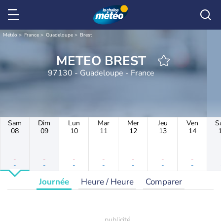
Météo
France
Guadeloupe
Brest
METEO BREST
97130 - Guadeloupe - France
Sam
Dim
Lun
Mar
Mer
Jeu
Ven
S
08
09
10
11
12
13
14
-
-
-
-
-
-
-
-
-
-
-
-
-
-
Journée
Heure / Heure
Comparer