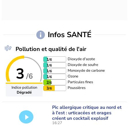
Infos SANTÉ
Pollution et qualité de l'air
Dioxyde d'azote
1
/6
Dioxyde de soufre
1
/6
3
Monoxyde de carbone
1
/6
/6
Ozone
1
/6
Particules fines
2
/6
Indice pollution
Poussières
3
/6
Dégradé
Pic allergique critique au nord et
à l'est : urticacées et orages
créent un cocktail explosif
16:27