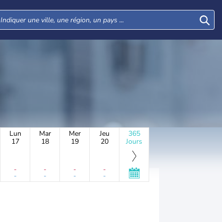
Lun
Mar
Mer
Jeu
365
17
18
19
20
Jours
-
-
-
-
-
-
-
-