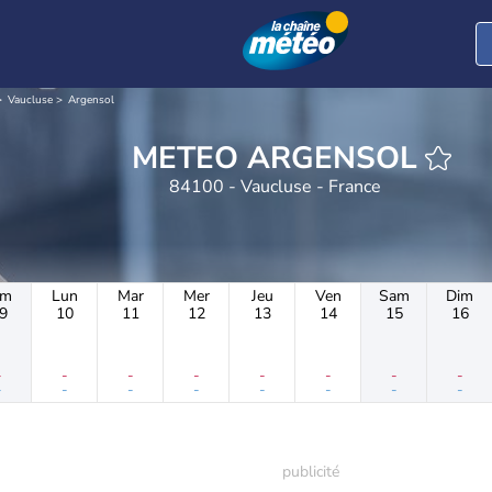
Vaucluse
Argensol
METEO ARGENSOL
84100 - Vaucluse - France
im
Lun
Mar
Mer
Jeu
Ven
Sam
Dim
9
10
11
12
13
14
15
16
-
-
-
-
-
-
-
-
-
-
-
-
-
-
-
-