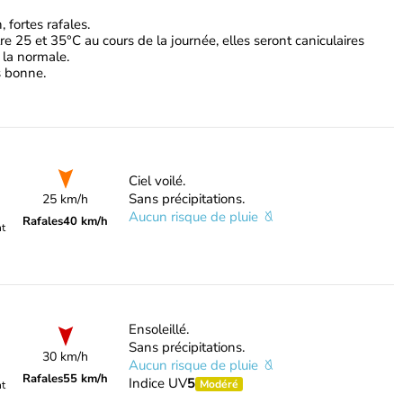
 fortes rafales.
e 25 et 35°C au cours de la journée, elles seront caniculaires
 la normale.
ès bonne.
Ciel voilé.
Sans précipitations.
25 km/h
Aucun risque de pluie
Rafales
40 km/h
nt
Ensoleillé.
Sans précipitations.
30 km/h
Aucun risque de pluie
Rafales
55 km/h
Indice UV
5
Modéré
nt