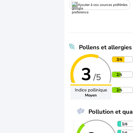
Ajouter à vos sources préférées
Pollens et allergies
3
/5
3
/5
2
/5
Indice pollinique
2
/5
Moyen
Pollution et qual
1
/6
1