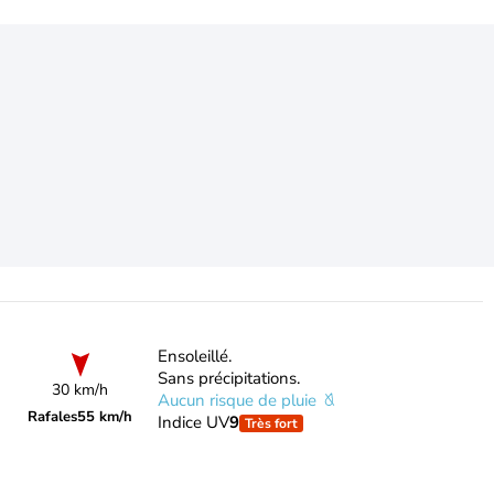
Ensoleillé.
Sans précipitations.
30 km/h
Aucun risque de pluie
Rafales
55 km/h
Indice UV
9
Très fort