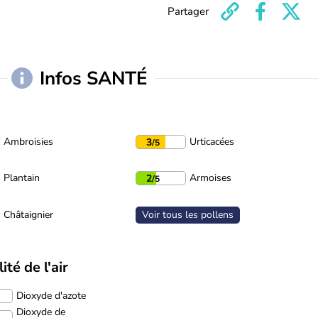
Partager
Infos SANTÉ
Ambroisies
Urticacées
3
/5
Plantain
Armoises
2
/5
Châtaignier
Voir tous les pollens
ité de l'air
Dioxyde d'azote
Dioxyde de