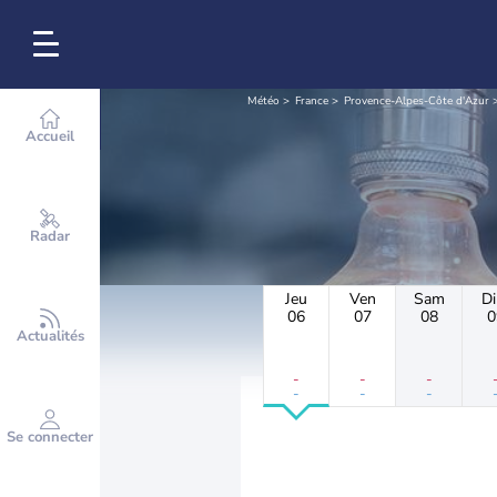
Météo
France
Provence-Alpes-Côte d'Azur
Accueil
Radar
Jeu
Ven
Sam
D
06
07
08
0
Actualités
-
-
-
-
-
-
Se connecter