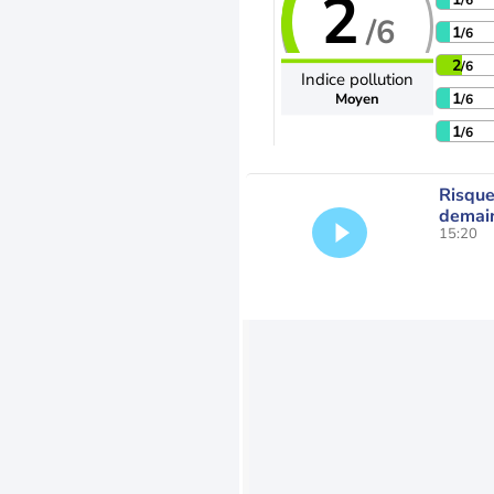
2
/6
/6
1
/6
2
/6
Indice pollution
1
Moyen
/6
1
/6
Risque
demain
15:20