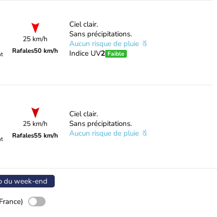
Ciel clair.
Sans précipitations.
25 km/h
Aucun risque de pluie
Rafales
50 km/h
Indice UV
2
Faible
nt
Ciel clair.
Sans précipitations.
25 km/h
Aucun risque de pluie
Rafales
55 km/h
nt
o du week-end
France)