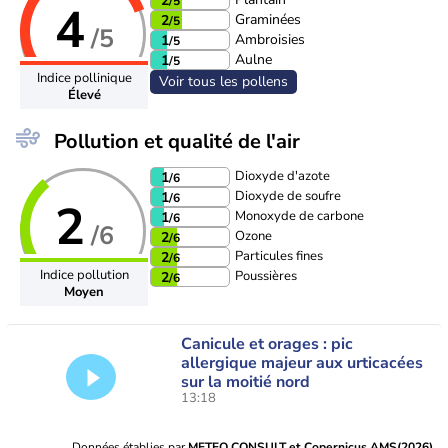
2
/5
4
Graminées
2
/5
/5
Ambroisies
1
/5
Aulne
1
/5
Indice pollinique
Voir tous les pollens
Élevé
Pollution et qualité de l'air
Dioxyde d'azote
1
/6
Dioxyde de soufre
1
/6
2
Monoxyde de carbone
1
/6
/6
Ozone
2
/6
Particules fines
2
/6
Indice pollution
Poussières
2
/6
Moyen
Canicule et orages : pic
allergique majeur aux urticacées
sur la moitié nord
13:18
Données établies par
METEO CONSULT et Copernicus AMS(2026)