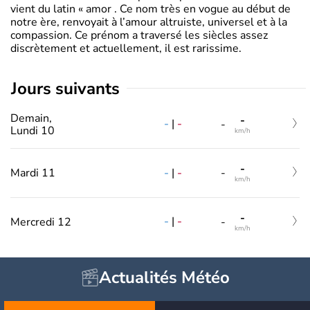
vient du latin « amor . Ce nom très en vogue au début de
notre ère, renvoyait à l’amour altruiste, universel et à la
compassion. Ce prénom a traversé les siècles assez
discrètement et actuellement, il est rarissime.
jours suivants
Demain,
-
-
|
-
-
Lundi 10
km/h
-
-
|
-
Mardi 11
-
km/h
-
-
|
-
Mercredi 12
-
km/h
Actualités Météo