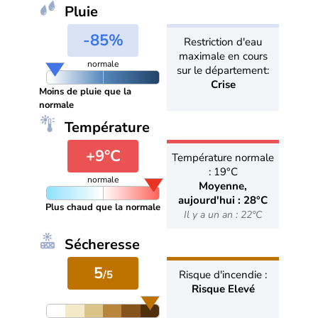
Pluie
-85%
Restriction d'eau
maximale en cours
normale
sur le département:
Crise
Moins de pluie que la
normale
Température
+9°C
Température normale
: 19°C
normale
Moyenne,
aujourd'hui : 28°C
Plus chaud que la normale
Il y a un an : 22°C
Sécheresse
5
/5
Risque d'incendie :
Risque Elevé