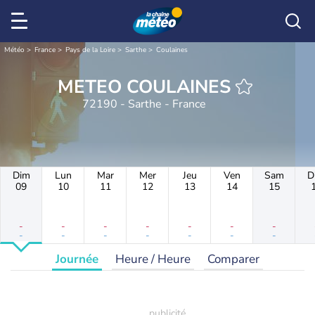
Météo
France
Pays de la Loire
Sarthe
Coulaines
METEO COULAINES
72190 - Sarthe - France
Dim
Lun
Mar
Mer
Jeu
Ven
Sam
D
09
10
11
12
13
14
15
-
-
-
-
-
-
-
-
-
-
-
-
-
-
Journée
Heure / Heure
Comparer