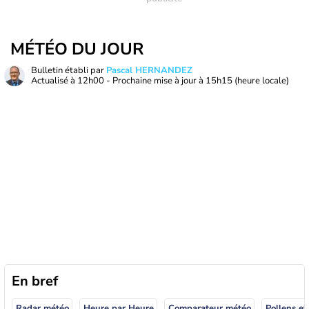
MÉTÉO DU JOUR
Bulletin établi par
Pascal HERNANDEZ
Actualisé à
12h00
- Prochaine mise à jour à
15h15
(heure locale)
En bref
Radar météo
Heure par Heure
Comparateur météo
Pollens et