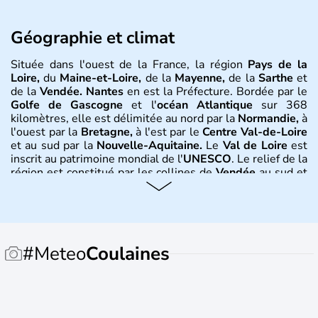
Géographie et climat
Située dans l'ouest de la France, la région
Pays de la
Loire,
du
Maine-et-Loire,
de la
Mayenne,
de la
Sarthe
et
de la
Vendée.
Nantes
en est la Préfecture. Bordée par le
Golfe de Gascogne
et l'
océan Atlantique
sur 368
kilomètres, elle est délimitée au nord par la
Normandie,
à
l'ouest par la
Bretagne,
à l'est par le
Centre Val-de-Loire
et au sud par la
Nouvelle-Aquitaine.
Le
Val de Loire
est
inscrit au patrimoine mondial de l'
UNESCO
. Le relief de la
région est constitué par les collines de
Vendée
au sud et
les collines du
Perche
au nord. La plus grande partie de la
région est située sur le
Massif Armoricain
- point
culminant de l'ouest :
Mont des Avalloirs
417 mètres. Le
climat est océanique tempéré, avec des hivers plutôt
doux et des étés d'une grande douceur également.
#Meteo
Coulaines
Histoire et administration
Cette région a été créée en 1955 sous la
Quatrième
République
. Historiquement, les
Pays de la Loire