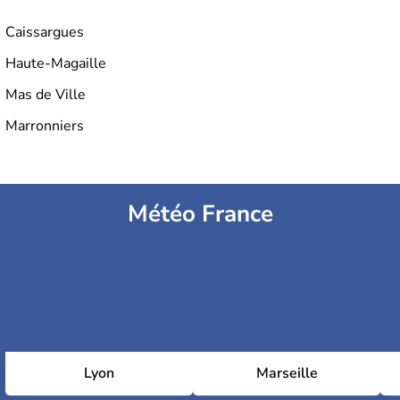
camisards, la révolte des
vignerons de 1907
, et le
soulèvement du
Larzac.
Caissargues
Haute-Magaille
Mas de Ville
Marronniers
Météo France
Lyon
Marseille