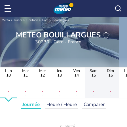
Météo
France
Occitanie
Gard
Bouillargues
METEO BOUILLARGUES
30230 - Gard - France
Lun
Mar
Mer
Jeu
Ven
Sam
Dim
L
10
11
12
13
14
15
16
-
-
-
-
-
-
-
-
-
-
-
-
-
-
Journée
Heure / Heure
Comparer