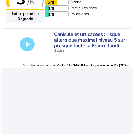
/6
Ozone
3
/6
Particules fines
1
/6
Indice pollution
Poussières
1
/6
Dégradé
Canicule et urticacées : risque
allergique maximal niveau 5 sur
presque toute la France lundi
12:53
Données établies par
METEO CONSULT et Copernicus AMS(2026)