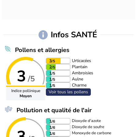
Infos SANTÉ
Pollens et allergies
Urticacées
3
/5
Plantain
2
/5
3
Ambroisies
1
/5
/5
Aulne
1
/5
Charme
1
/5
Indice pollinique
Voir tous les pollens
Moyen
Pollution et qualité de l'air
Dioxyde d'azote
1
/6
Dioxyde de soufre
1
/6
3
Monoxyde de carbone
1
/6