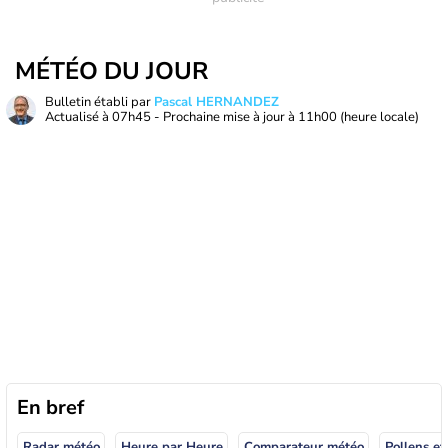
MÉTÉO DU JOUR
Bulletin établi par
Pascal HERNANDEZ
Actualisé à
07h45
- Prochaine mise à jour à
11h00
(heure locale)
En bref
Radar météo
Heure par Heure
Comparateur météo
Pollens et