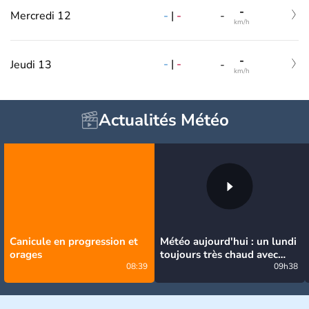
-
-
|
-
Mercredi 12
-
km/h
-
-
|
-
Jeudi 13
-
km/h
Actualités Météo
Canicule en progression et
Météo aujourd'hui : un lundi
orages
toujours très chaud avec
08:39
quelques orages
09h38