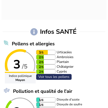
Infos SANTÉ
Pollens et allergies
Urticacées
3
/5
Ambroisies
2
/5
3
Plantain
2
/5
/5
Châtaignier
2
/5
Cyprès
2
/5
Indice pollinique
Voir tous les pollens
Moyen
Pollution et qualité de l'air
Dioxyde d'azote
1
/6
Dioxyde de soufre
1
/6