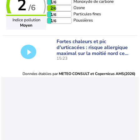
2
Monoxyde de carbone
1
/6
/6
Ozone
2
/6
Particules fines
1
/6
Indice pollution
Poussières
1
/6
Moyen
Fortes chaleurs et pic
d'urticacées : risque allergique
maximal sur la moitié nord ce
15:23
vendredi
Données établies par
METEO CONSULT et Copernicus AMS(2026)