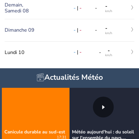
Demain,
-
-
|
-
-
Samedi 08
km/h
-
Dimanche 09
-
|
-
-
km/h
-
-
|
-
Lundi 10
-
km/h
Actualités Météo
Canicule durable au sud-est
Météo aujourd'hui : du soleil
17:31
sur l'ensemble du pays,