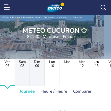
Météo
France
Provence-Alpes-Côte d'Azur
Vaucluse
Cucuron
METEO CUCURON
84160 - Vaucluse - France
Ven
Sam
Dim
Lun
Mar
Mer
Jeu
V
07
08
09
10
11
12
13
-
-
-
-
-
-
-
-
-
-
-
-
-
-
Journée
Heure / Heure
Comparer