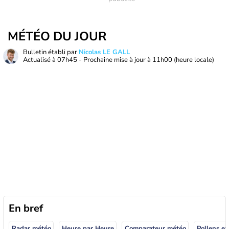
MÉTÉO DU JOUR
Bulletin établi par
Nicolas LE GALL
Actualisé à
07h45
- Prochaine mise à jour à
11h00
(heure locale)
En bref
Radar météo
Heure par Heure
Comparateur météo
Pollens et