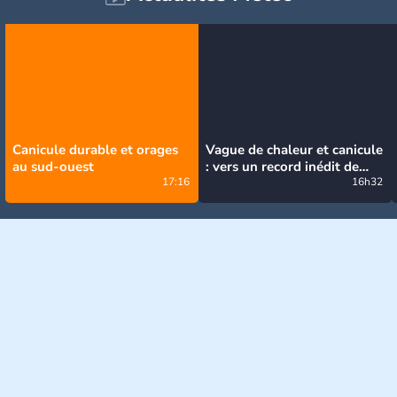
Canicule durable et orages
Vague de chaleur et canicule
au sud-ouest
: vers un record inédit de
17:16
chaleur durable en France
16h32