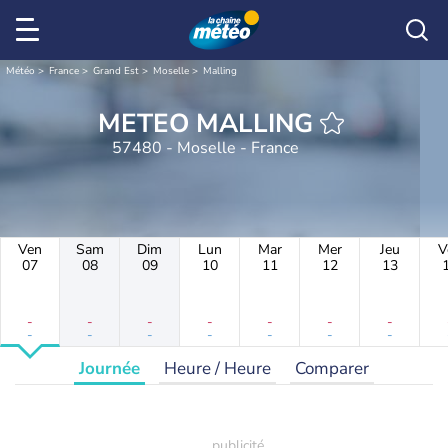
Météo
France
Grand Est
Moselle
Malling
METEO MALLING
57480 - Moselle - France
Ven
Sam
Dim
Lun
Mar
Mer
Jeu
V
07
08
09
10
11
12
13
-
-
-
-
-
-
-
-
-
-
-
-
-
-
Journée
Heure / Heure
Comparer