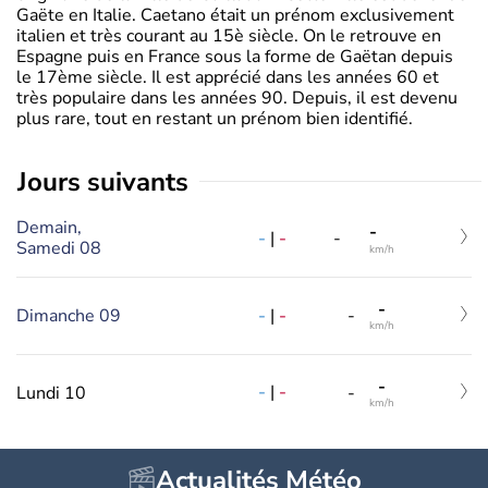
Gaëte en Italie. Caetano était un prénom exclusivement
italien et très courant au 15è siècle. On le retrouve en
Espagne puis en France sous la forme de Gaëtan depuis
le 17ème siècle. Il est apprécié dans les années 60 et
très populaire dans les années 90. Depuis, il est devenu
plus rare, tout en restant un prénom bien identifié.
jours suivants
Demain,
-
-
|
-
-
Samedi 08
km/h
-
-
|
-
Dimanche 09
-
km/h
-
-
|
-
Lundi 10
-
km/h
Actualités Météo