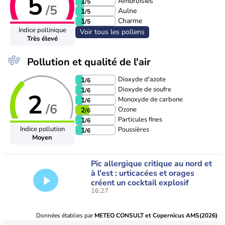
5
Ambroisies
1
/5
/5
Aulne
1
/5
Charme
1
/5
Indice pollinique
Voir tous les pollens
Très élevé
Pollution et qualité de l'air
Dioxyde d'azote
1
/6
Dioxyde de soufre
1
/6
2
Monoxyde de carbone
1
/6
/6
Ozone
2
/6
Particules fines
1
/6
Indice pollution
Poussières
1
/6
Moyen
Pic allergique critique au nord et
à l'est : urticacées et orages
créent un cocktail explosif
16:27
Données établies par
METEO CONSULT et Copernicus AMS(2026)