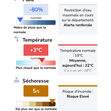
-80%
Restriction d'eau
maximale en cours
normale
sur le département:
Alerte renforcée
Moins de pluie que la
normale
Température
+3°C
Température normale
: 19°C
normale
Moyenne,
aujourd'hui : 22°C
Plus chaud que la normale
Il y a un an : 18°C
Sécheresse
5
/5
Risque d'incendie :
Risque Elevé
Sol plus sec que la normale