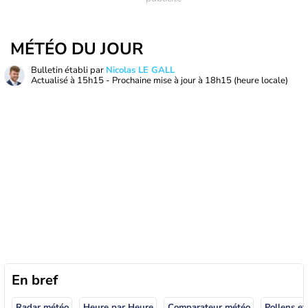
MÉTÉO DU JOUR
Bulletin établi par
Nicolas LE GALL
Actualisé à
15h15
- Prochaine mise à jour à
18h15
(heure locale)
En bref
Radar météo
Heure par Heure
Comparateur météo
Pollens et