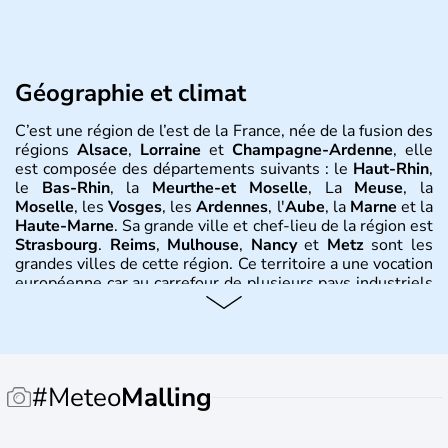
Géographie et climat
C’est une région de l’est de la France, née de la fusion des
régions
Alsace
,
Lorraine
et
Champagne-Ardenne
, elle
est composée des départements suivants : le
Haut-Rhin
,
le
Bas-Rhin
, la
Meurthe-et Moselle
, La
Meuse
, la
Moselle
, les
Vosges
, les
Ardennes
, l'
Aube
, la
Marne
et la
Haute-Marne
. Sa grande ville et chef-lieu de la région est
Strasbourg
.
Reims
,
Mulhouse
,
Nancy
et
Metz
sont les
grandes villes de cette région. Ce territoire a une vocation
européenne car au carrefour de plusieurs pays industriels
comme la Belgique, le
Luxembourg
, l
’Allemagne
. Le
Rhin
en est la colonne vertébrale et l’axe majeur des
échanges économiques. Le climat y est très variable :
d’influence océanique en
Champagne
, continentale en
Lorraine et Alsace et plus précisément montagnarde pour
#Meteo
Malling
les
Vosges
.
Histoire et administration