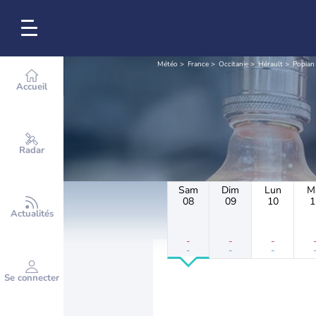
Météo
France
Occitanie
Hérault
Popian
Accueil
Radar
Sam
Dim
Lun
M
08
09
10
1
Actualités
-
-
-
-
-
-
Se connecter