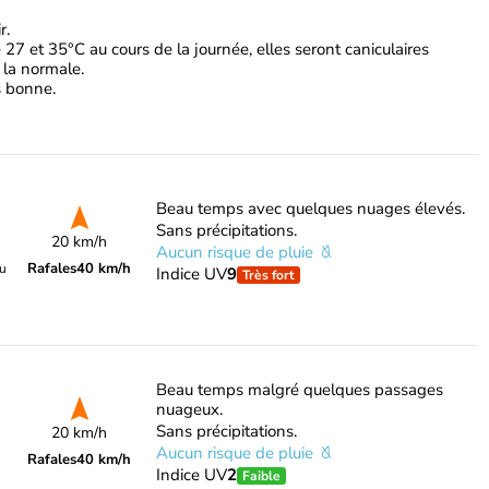
r.
27 et 35°C au cours de la journée, elles seront caniculaires
 la normale.
ès bonne.
Beau temps avec quelques nuages élevés.
Sans précipitations.
20 km/h
Aucun risque de pluie
Rafales
40 km/h
du
Indice UV
9
Très fort
Beau temps malgré quelques passages
nuageux.
Sans précipitations.
20 km/h
Aucun risque de pluie
Rafales
40 km/h
Indice UV
2
Faible