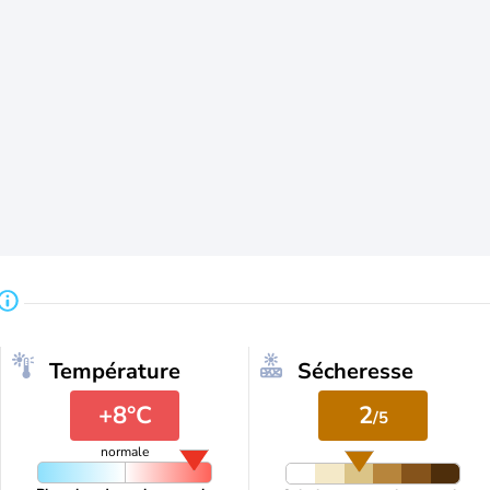
Température
Sécheresse
+8°C
2
/5
normale