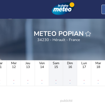
METEO POPIAN
34230 - Hérault - France
ar
Mer
Jeu
Ven
Sam
Dim
Lun
Mar
1
12
13
14
15
16
17
18
-
-
-
-
-
-
-
-
-
-
-
-
-
-
-
-