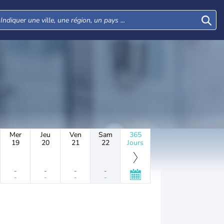
Mer
Jeu
Ven
Sam
365
19
20
21
22
Jours
-
-
-
-
-
-
-
-