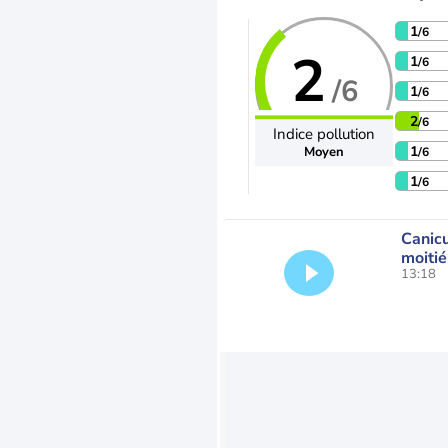
1
/6
2
1
/6
/6
1
/6
2
/6
Indice pollution
1
Moyen
/6
1
/6
Canicu
moitié
13:18