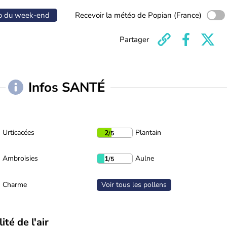
o du week-end
Recevoir la météo de Popian (France)
Partager
Infos SANTÉ
Urticacées
Plantain
2
/5
Ambroisies
Aulne
1
/5
Charme
Voir tous les pollens
ité de l'air