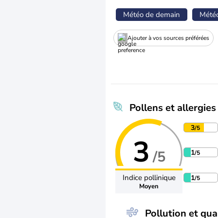
Météo de demain
Mété
Ajouter à vos sources préférées
Pollens et allergies
3
/5
3
/5
1
/5
Indice pollinique
1
/5
Moyen
Pollution et qual