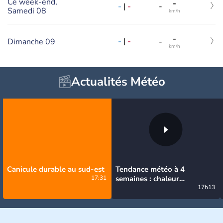
Ce week-end,
-
-
|
-
-
Samedi 08
km/h
-
-
|
-
Dimanche 09
-
km/h
Actualités Météo
Canicule durable au sud-est
Tendance météo à 4
17:31
semaines : chaleur
prédominante jusqu'en
17h13
septembre