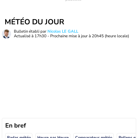
MÉTÉO DU JOUR
Bulletin établi par
Nicolas LE GALL
Actualisé à
17h30
- Prochaine mise à jour à
20h45
(heure locale)
En bref
Radar météo
Heure par Heure
Comparateur météo
Pollens et