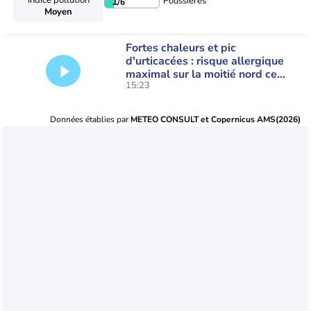
Poussières
1
/6
Moyen
Fortes chaleurs et pic
d'urticacées : risque allergique
maximal sur la moitié nord ce
15:23
vendredi
Données établies par
METEO CONSULT et Copernicus AMS(2026)