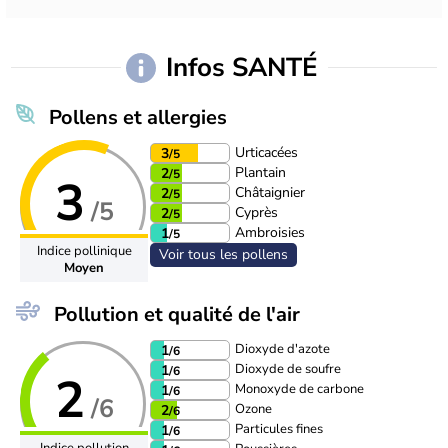
Infos SANTÉ
Pollens et allergies
Urticacées
3
/5
Plantain
2
/5
3
Châtaignier
2
/5
/5
Cyprès
2
/5
Ambroisies
1
/5
Indice pollinique
Voir tous les pollens
Moyen
Pollution et qualité de l'air
Dioxyde d'azote
1
/6
Dioxyde de soufre
1
/6
2
Monoxyde de carbone
1
/6
/6
Ozone
2
/6
Particules fines
1
/6
Indice pollution