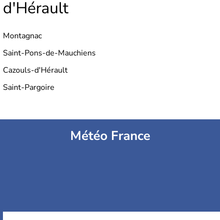
d'Hérault
soulèvement du
Larzac.
Montagnac
Saint-Pons-de-Mauchiens
Cazouls-d'Hérault
Saint-Pargoire
Météo France