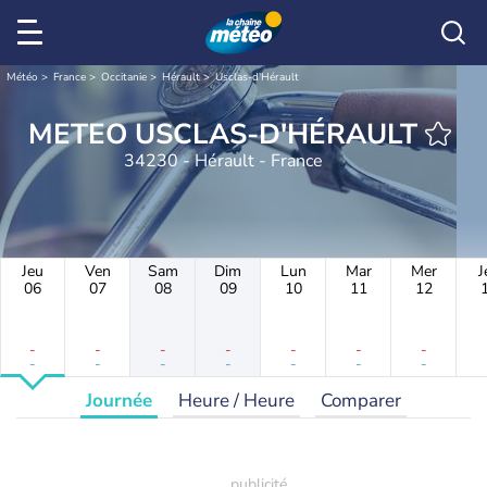
Météo
France
Occitanie
Hérault
Usclas-d'Hérault
METEO USCLAS-D'HÉRAULT
34230 - Hérault - France
Jeu
Ven
Sam
Dim
Lun
Mar
Mer
J
06
07
08
09
10
11
12
-
-
-
-
-
-
-
-
-
-
-
-
-
-
Journée
Heure / Heure
Comparer