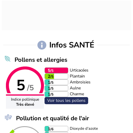
Infos SANTÉ
Pollens et allergies
Urticacées
5
/5
Plantain
2
/5
5
Ambroisies
1
/5
/5
Aulne
1
/5
Charme
1
/5
Indice pollinique
Voir tous les pollens
Très élevé
Pollution et qualité de l'air
Dioxyde d'azote
1
/6