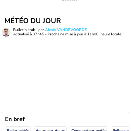
MÉTÉO DU JOUR
Bulletin établi par
Alexis VANDEVOORDE
Actualisé à
07h45
- Prochaine mise à jour à
11h00
(heure locale)
En bref
Radar météo
Heure par Heure
Comparateur météo
Pollens et