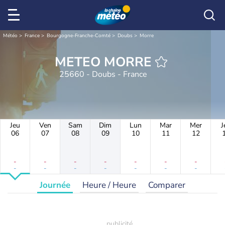
Météo
France
Bourgogne-Franche-Comté
Doubs
Morre
METEO MORRE
25660 - Doubs - France
Jeu
Ven
Sam
Dim
Lun
Mar
Mer
J
06
07
08
09
10
11
12
-
-
-
-
-
-
-
-
-
-
-
-
-
-
Journée
Heure / Heure
Comparer