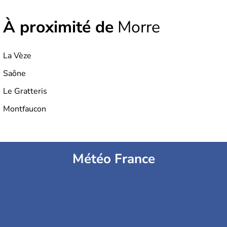
une partie de la
Champagne
et de l
’Orléanais
. La fusion
des deux entités est effective depuis le 1er janvier 2016.
À proximité de
Morre
La Vèze
Saône
Le Gratteris
Montfaucon
Météo France