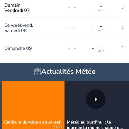
Demain,
-
-
|
-
-
Vendredi 07
km/h
Ce week-end,
-
-
|
-
-
Samedi 08
km/h
-
-
|
-
Dimanche 09
-
km/h
Actualités Météo
Canicule durable au sud-est
Météo aujourd'hui : la
08:59
journée la moins chaude de