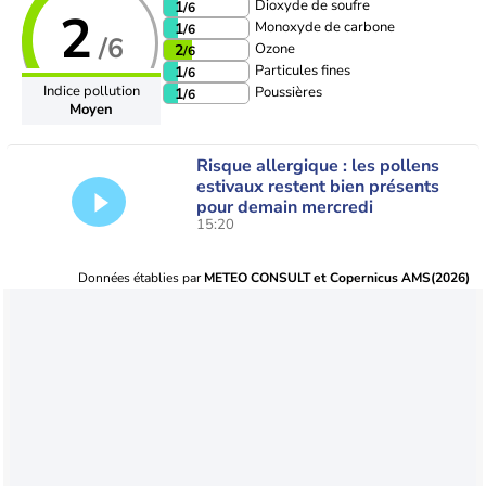
Dioxyde de soufre
1
/6
2
Monoxyde de carbone
1
/6
/6
Ozone
2
/6
Particules fines
1
/6
Indice pollution
Poussières
1
/6
Moyen
Risque allergique : les pollens
estivaux restent bien présents
pour demain mercredi
15:20
Données établies par
METEO CONSULT et Copernicus AMS(2026)