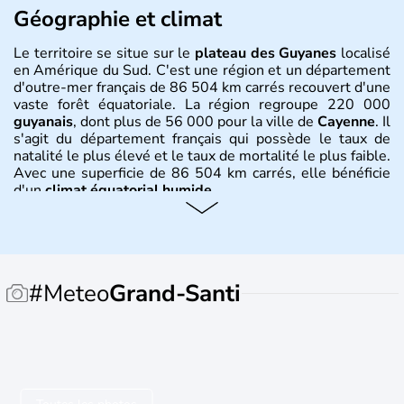
Géographie et climat
Le territoire se situe sur le
plateau des Guyanes
localisé
en Amérique du Sud. C'est une région et un département
d'outre-mer français de 86 504 km carrés recouvert d'une
vaste forêt équatoriale. La région regroupe 220 000
guyanais
, dont plus de 56 000 pour la ville de
Cayenne
. Il
s'agit du département français qui possède le taux de
natalité le plus élevé et le taux de mortalité le plus faible.
Avec une superficie de 86 504 km carrés, elle bénéficie
d'un
climat équatorial humide
.
Histoire et administration
L'origine de son appellation est amérindienne, ce qui
signifie
terre d'eaux abondantes
. Originellement
#Meteo
Grand-Santi
peuplée d'amérindiens, la
Guyane
fut découverte par
Christophe Colomb en 1498 et les premiers colons
français arrivèrent en 1503. Celle que l'on appelait avant
la France Equinoxiale reste une colonie française jusqu'au
19 mars 1946, date où elle devient un département
d'outre-mer. Le
Centre Spatial Guyanais
a débuté sa
construction en 1965 et est aujourd'hui le port spatial de