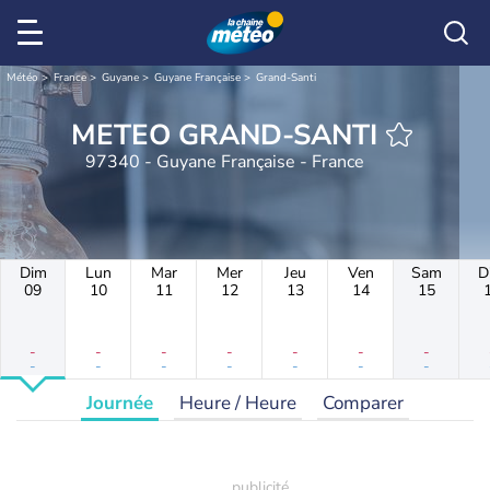
Météo
France
Guyane
Guyane Française
Grand-Santi
METEO GRAND-SANTI
97340 - Guyane Française - France
Dim
Lun
Mar
Mer
Jeu
Ven
Sam
D
09
10
11
12
13
14
15
-
-
-
-
-
-
-
-
-
-
-
-
-
-
Journée
Heure / Heure
Comparer