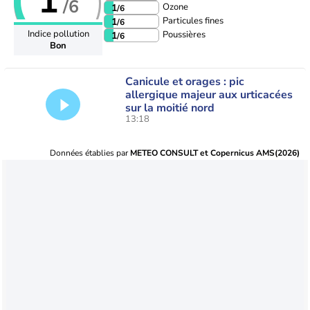
1
/6
Ozone
1
/6
Particules fines
1
/6
Indice pollution
Poussières
1
/6
Bon
Canicule et orages : pic
allergique majeur aux urticacées
sur la moitié nord
13:18
Données établies par
METEO CONSULT et Copernicus AMS(2026)