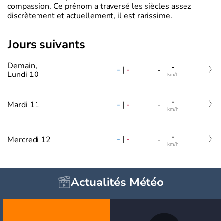
compassion. Ce prénom a traversé les siècles assez
discrètement et actuellement, il est rarissime.
jours suivants
Demain,
-
-
|
-
-
Lundi 10
km/h
-
-
|
-
Mardi 11
-
km/h
-
-
|
-
Mercredi 12
-
km/h
Actualités Météo