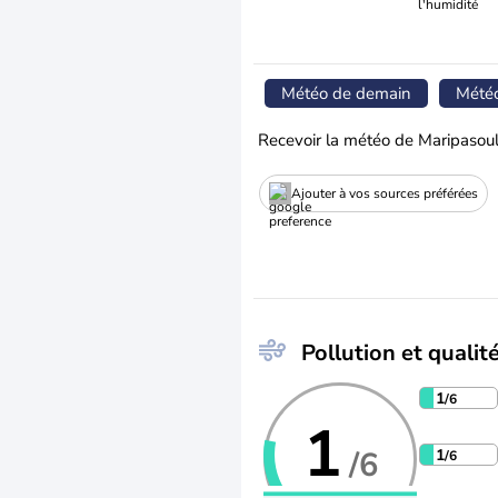
l'humidité
Météo de demain
Mété
Recevoir la météo de Maripasoul
Ajouter à vos sources préférées
Pollution et qualité
1
/6
1
/6
1
/6