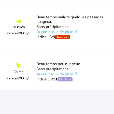
Beau temps malgré quelques passages
nuageux.
Sans précipitations.
10 km/h
Aucun risque de pluie
Rafales
20 km/h
Indice UV
9
Très fort
Beau temps peu nuageux.
Sans précipitations.
Calme
Aucun risque de pluie
du
Rafales
20 km/h
Indice UV
11
Extrême