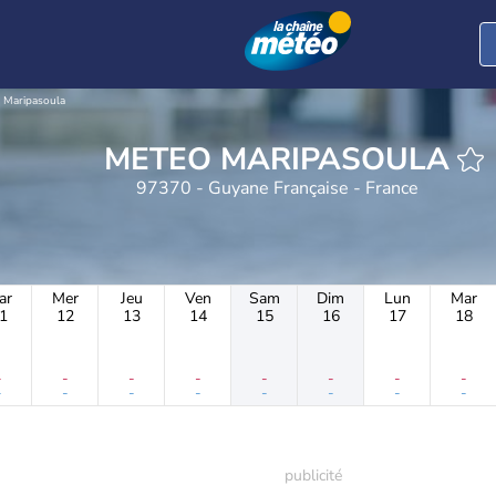
Maripasoula
METEO MARIPASOULA
97370 - Guyane Française - France
ar
Mer
Jeu
Ven
Sam
Dim
Lun
Mar
1
12
13
14
15
16
17
18
-
-
-
-
-
-
-
-
-
-
-
-
-
-
-
-