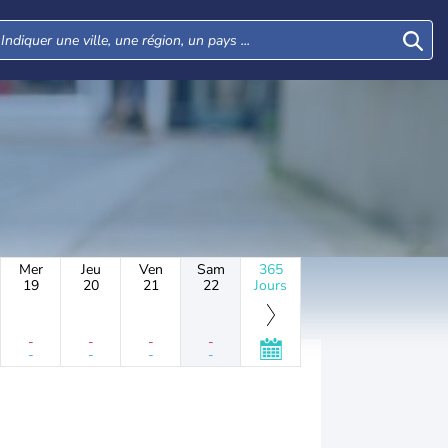
Mer
Jeu
Ven
Sam
365
19
20
21
22
Jours
-
-
-
-
-
-
-
-