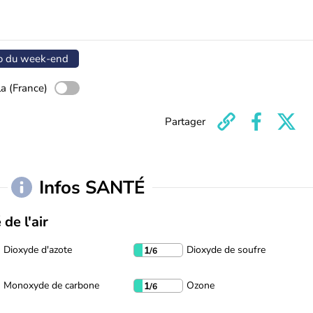
o du week-end
a (France)
Partager
Infos SANTÉ
 de l'air
Dioxyde d'azote
Dioxyde de soufre
1
/6
Monoxyde de carbone
Ozone
1
/6