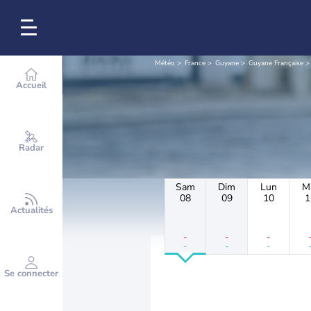
Météo
France
Guyane
Guyane Française
Accueil
Radar
Sam
Dim
Lun
M
08
09
10
1
Actualités
-
-
-
-
-
-
Se connecter