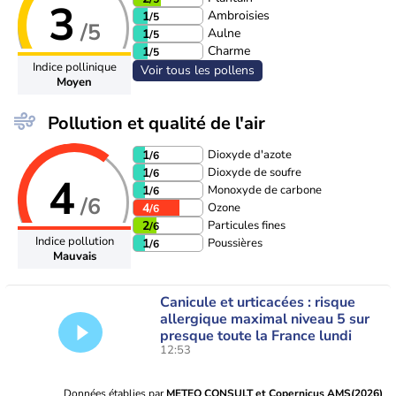
3
Ambroisies
1
/5
/5
Aulne
1
/5
Charme
1
/5
Indice pollinique
Voir tous les pollens
Moyen
Pollution et qualité de l'air
Dioxyde d'azote
1
/6
Dioxyde de soufre
1
/6
4
Monoxyde de carbone
1
/6
/6
Ozone
4
/6
Particules fines
2
/6
Indice pollution
Poussières
1
/6
Mauvais
Canicule et urticacées : risque
allergique maximal niveau 5 sur
presque toute la France lundi
12:53
Données établies par
METEO CONSULT et Copernicus AMS(2026)