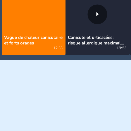
Vague de chaleur caniculaire
Canicule et urticacées :
et forts orages
risque allergique maximal
12:33
niveau 5 sur presque toute
12h53
la France lundi