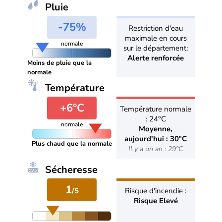
Pluie
-75%
Restriction d'eau
maximale en cours
normale
sur le département:
Alerte renforcée
Moins de pluie que la
normale
Température
+6°C
Température normale
: 24°C
normale
Moyenne,
aujourd'hui : 30°C
Plus chaud que la normale
Il y a un an : 29°C
Sécheresse
1
/5
Risque d'incendie :
Risque Elevé