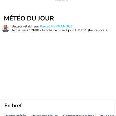
MÉTÉO DU JOUR
Bulletin établi par
Pascal HERNANDEZ
Actualisé à
12h00
- Prochaine mise à jour à
15h15
(heure locale)
En bref
Radar météo
Heure par Heure
Comparateur météo
Pollens et