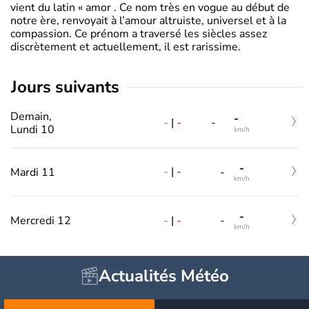
vient du latin « amor . Ce nom très en vogue au début de
notre ère, renvoyait à l’amour altruiste, universel et à la
compassion. Ce prénom a traversé les siècles assez
discrètement et actuellement, il est rarissime.
jours suivants
Demain,
-
-
|
-
-
Lundi 10
km/h
-
-
|
-
Mardi 11
-
km/h
-
-
|
-
Mercredi 12
-
km/h
Actualités Météo