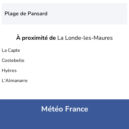
Plage de Pansard
À proximité de
La Londe-les-Maures
Plage de Tamaris
La Capte
Costebelle
Plage de l'Argentière
Hyères
L'Almanarre
Plage de la Chapelle Saint-Georges
Météo France
Plage de la Gare