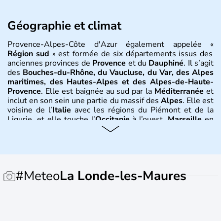
Géographie et climat
Provence-Alpes-Côte d'Azur également appelée «
Région sud
» est formée de six départements issus des
anciennes provinces de
Provence
et du
Dauphiné
. Il s’agit
des
Bouches-du-Rhône, du Vaucluse, du Var, des Alpes
maritimes, des Hautes-Alpes et des Alpes-de-Haute-
Provence
. Elle est baignée au sud par la
Méditerranée
et
inclut en son sein une partie du massif des
Alpes
. Elle est
voisine de l’
Italie
avec les régions du Piémont et de la
Ligurie, et elle touche l’
Occitanie
à l’ouest.
Marseille
en
est la ville principale.
Nice, Cannes, Saint-Tropez, Toulon,
Aix-en-Provence, Digne, Gap, Avignon
en sont les
localités principales dont plusieurs sont connues à
l’étranger, sous l’appellation anglophone de «
Riviera
». Le
climat y est méditerranéen et montagnard au plus près
#Meteo
La Londe-les-Maures
des Alpes.
Histoire et administration
Son histoire commence par la découverte et la maîtrise