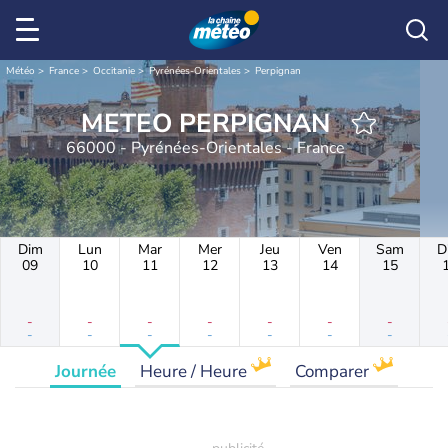
Météo
France
Occitanie
Pyrénées-Orientales
Perpignan
METEO PERPIGNAN
66000 - Pyrénées-Orientales - France
Dim
Lun
Mar
Mer
Jeu
Ven
Sam
D
09
10
11
12
13
14
15
-
-
-
-
-
-
-
-
-
-
-
-
-
-
Journée
Heure / Heure
Comparer