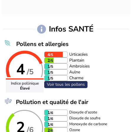
Infos SANTÉ
Pollens et allergies
Urticacées
4
/5
Plantain
2
/5
4
Ambroisies
1
/5
/5
Aulne
1
/5
Charme
1
/5
Indice pollinique
Voir tous les pollens
Élevé
Pollution et qualité de l'air
Dioxyde d'azote
1
/6
Dioxyde de soufre
1
/6
2
Monoxyde de carbone
1
/6
/6
Ozone
2
/6