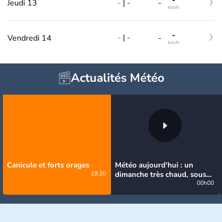
-
-
|
-
Jeudi 13
-
km/h
-
-
|
-
Vendredi 14
-
km/h
Actualités Météo
Canicule et forts orages
Météo aujourd'hui : un
19:20
dimanche très chaud, sous
la menace de quelques
00h00
orages