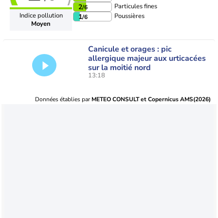
Particules fines
2
/6
Indice pollution
Poussières
1
/6
Moyen
Canicule et orages : pic
allergique majeur aux urticacées
sur la moitié nord
13:18
Données établies par
METEO CONSULT et Copernicus AMS(2026)