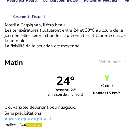
Heure par Heure
Comparateur météo
Pollens et Pollution
Vid
Résumé de l’expert
Mardi à Perpignan, il fera beau.
Les températures fluctueront entre 24 et 30°C au cours de la
journée, elles seront chaudes l'après-midi et 3°C au-dessus de
la normale.
La fiabilité de la situation est moyenne.
Matin
Voir la nuit
24°
Calme
Ressenti 27°
Rafales
15 km/h
en raison de l'humidité
Ciel variable devenant peu nuageux.
Sans précipitations.
Aucun risque de pluie
Indice UV
4
Modéré