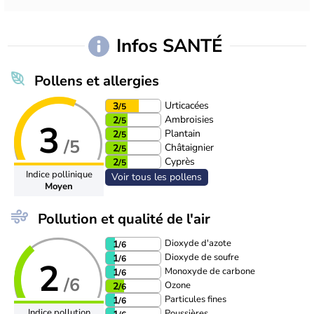
Infos SANTÉ
Pollens et allergies
Urticacées
3
/5
Ambroisies
2
/5
3
Plantain
2
/5
/5
Châtaignier
2
/5
Cyprès
2
/5
Indice pollinique
Voir tous les pollens
Moyen
Pollution et qualité de l'air
Dioxyde d'azote
1
/6
Dioxyde de soufre
1
/6
2
Monoxyde de carbone
1
/6
/6
Ozone
2
/6
Particules fines
1
/6
Indice pollution
Poussières