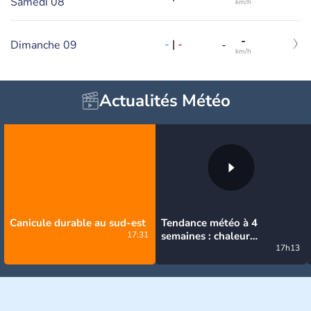
Samedi 08
km/h
-
-
|
-
Dimanche 09
-
km/h
Actualités Météo
Canicule durable au sud-est
Tendance météo à 4
17:31
semaines : chaleur
prédominante jusqu'en
17h13
septembre