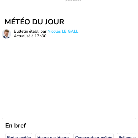
MÉTÉO DU JOUR
Bulletin établi par
Nicolas LE GALL
Actualisé à
17h30
En bref
Radar météo
Heure par Heure
Comparateur météo
Pollens et