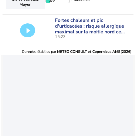
1
/6
Moyen
Fortes chaleurs et pic
d'urticacées : risque allergique
maximal sur la moitié nord ce
15:23
vendredi
Données établies par
METEO CONSULT et Copernicus AMS(2026)