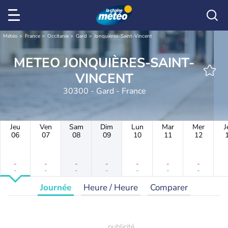
Météo
France
Occitanie
Gard
Jonquières-Saint-Vincent
METEO JONQUIÈRES-SAINT-
VINCENT
30300 - Gard - France
Jeu
Ven
Sam
Dim
Lun
Mar
Mer
J
06
07
08
09
10
11
12
-
-
-
-
-
-
-
-
-
-
-
-
-
-
Journée
Heure / Heure
Comparer