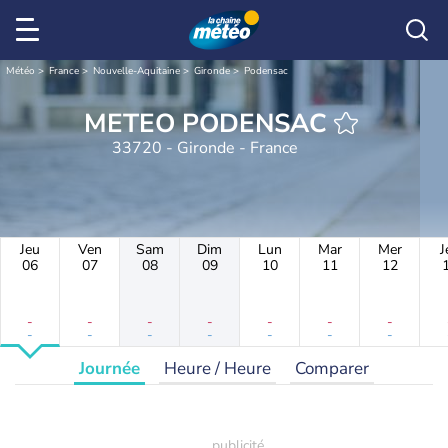
Météo
France
Nouvelle-Aquitaine
Gironde
Podensac
METEO PODENSAC
33720 - Gironde - France
Jeu
Ven
Sam
Dim
Lun
Mar
Mer
J
06
07
08
09
10
11
12
-
-
-
-
-
-
-
-
-
-
-
-
-
-
Journée
Heure / Heure
Comparer