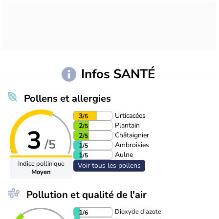
Infos SANTÉ
Pollens et allergies
Urticacées
3
/5
Plantain
2
/5
3
Châtaignier
2
/5
/5
Ambroisies
1
/5
Aulne
1
/5
Indice pollinique
Voir tous les pollens
Moyen
Pollution et qualité de l'air
Dioxyde d'azote
1
/6