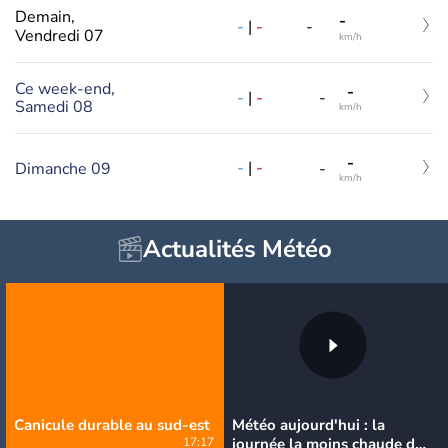
Demain,
-
-
|
-
-
Vendredi 07
km/h
Ce week-end,
-
-
|
-
-
Samedi 08
km/h
-
-
|
-
Dimanche 09
-
km/h
Actualités Météo
Canicule durable au sud-est
Météo aujourd'hui : la
17:17
journée la moins chaude de