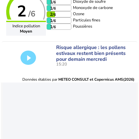
Dioxyde de soufre
1
/6
2
Monoxyde de carbone
1
/6
/6
Ozone
2
/6
Particules fines
1
/6
Indice pollution
Poussières
1
/6
Moyen
Risque allergique : les pollens
estivaux restent bien présents
pour demain mercredi
15:20
Données établies par
METEO CONSULT et Copernicus AMS(2026)