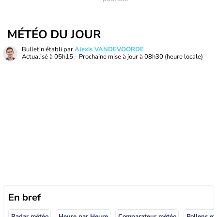
MÉTÉO DU JOUR
Bulletin établi par
Alexis VANDEVOORDE
Actualisé à
05h15
- Prochaine mise à jour à
08h30
(heure locale)
En bref
Radar météo
Heure par Heure
Comparateur météo
Pollens et