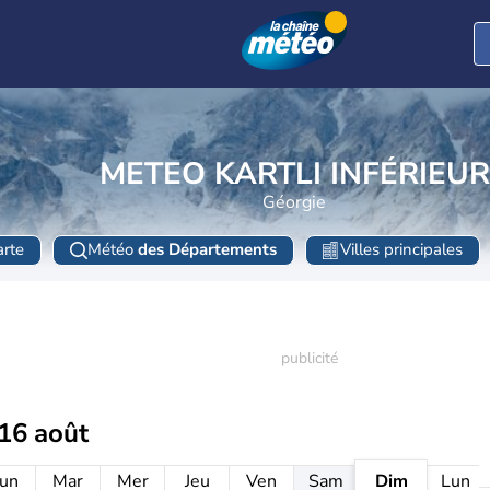
METEO KARTLI INFÉRIEUR
Géorgie
rte
Météo
des Départements
Villes principales
16 août
un
Mar
Mer
Jeu
Ven
Sam
Dim
Lun