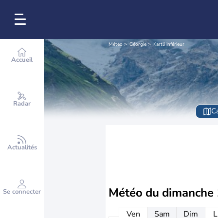
Météo
Géorgie
Kartli inférieur
Accueil
Radar
Ca
Actualités
Météo du
dimanche 
Se connecter
Ven
Sam
Dim
L