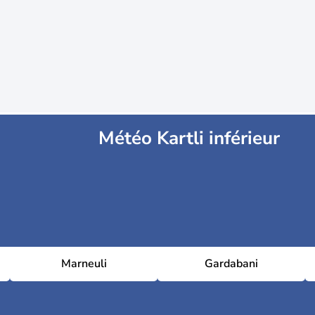
Météo Kartli inférieur
Marneuli
Gardabani