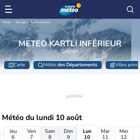
Météo
Géorgie
Kartli inférieur
METEO KARTLI INFÉRIEUR
Géorgie
Carte
Météo
des Départements
Villes princ
Météo du
lundi 10 août
Jeu
Ven
Sam
Dim
Lun
Mar
Mer
6
7
8
9
10
11
12