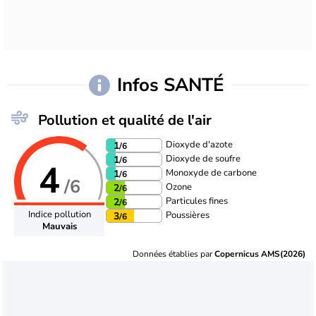
Infos SANTÉ
Pollution et qualité de l'air
Dioxyde d'azote
1
/6
Dioxyde de soufre
1
/6
4
Monoxyde de carbone
1
/6
/6
Ozone
2
/6
Particules fines
2
/6
Indice pollution
Poussières
3
/6
Mauvais
Données établies par
Copernicus AMS(2026)