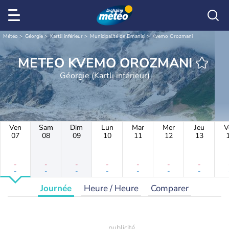
Météo
Géorgie
Kartli inférieur
Municipalité de Dmanisi
Kvemo Orozmani
METEO KVEMO OROZMANI
Géorgie (Kartli inférieur)
Ven
Sam
Dim
Lun
Mar
Mer
Jeu
V
07
08
09
10
11
12
13
-
-
-
-
-
-
-
-
-
-
-
-
-
-
Journée
Heure / Heure
Comparer