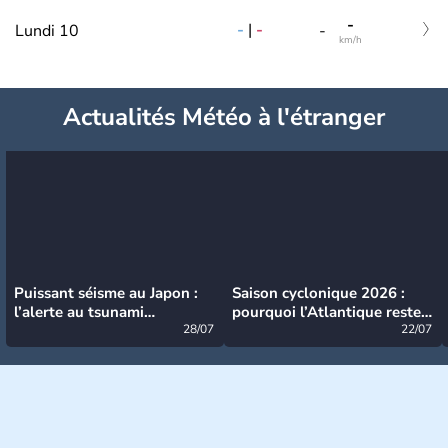
-
-
|
-
Lundi 10
-
km/h
Actualités Météo à l'étranger
Puissant séisme au Japon :
Saison cyclonique 2026 :
l’alerte au tsunami
pourquoi l’Atlantique reste
désormais levée
28/07
très calme à ce stade ?
22/07