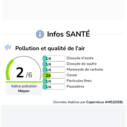
Infos SANTÉ
Pollution et qualité de l'air
Dioxyde d'azote
1
/6
Dioxyde de soufre
1
/6
2
Monoxyde de carbone
1
/6
/6
Ozone
2
/6
Particules fines
1
/6
Indice pollution
Poussières
1
/6
Moyen
Données établies par
Copernicus AMS(2026)