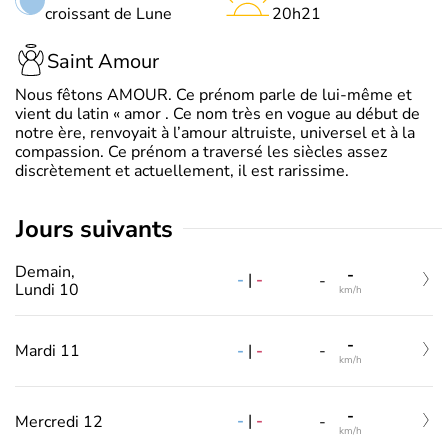
croissant de Lune
20h21
Saint Amour
Nous fêtons AMOUR. Ce prénom parle de lui-même et
vient du latin « amor . Ce nom très en vogue au début de
notre ère, renvoyait à l’amour altruiste, universel et à la
compassion. Ce prénom a traversé les siècles assez
discrètement et actuellement, il est rarissime.
jours suivants
Demain,
-
-
|
-
-
Lundi 10
km/h
-
-
|
-
Mardi 11
-
km/h
-
-
|
-
Mercredi 12
-
km/h