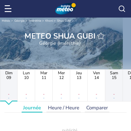
Météo
Géorgie
Iméréthie
Khoni
Shua Gubi
METEO SHUA GUBI
Géorgie (Iméréthie)
Dim
Lun
Mar
Mer
Jeu
Ven
Sam
D
09
10
11
12
13
14
15
-
-
-
-
-
-
-
-
-
-
-
-
-
-
Journée
Heure / Heure
Comparer