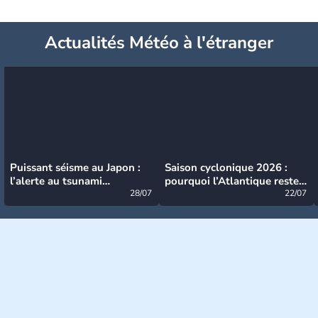
Actualités Météo à l'étranger
Puissant séisme au Japon :
Saison cyclonique 2026 :
l’alerte au tsunami
pourquoi l’Atlantique reste
désormais levée
28/07
très calme à ce stade ?
22/07