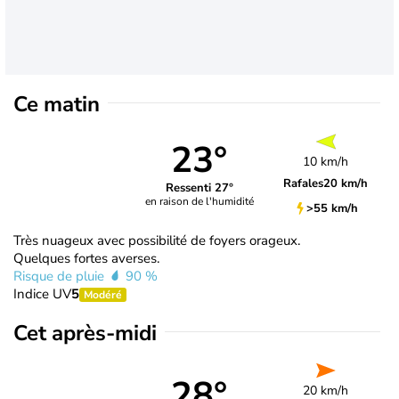
Ce matin
23°
10 km/h
Rafales
20 km/h
Ressenti 27°
en raison de l'humidité
>55 km/h
Très nuageux avec possibilité de foyers orageux.
Quelques fortes averses.
Risque de pluie
90 %
Indice UV
5
Modéré
Cet après-midi
28°
20 km/h