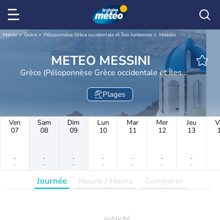
Météo
Grèce
Péloponnèse Grèce occidentale et Îles Ioniennes
Messini
METEO MESSINI
Grèce (Péloponnèse Grèce occidentale et Îles
Ioniennes)
Plages
Ven
Sam
Dim
Lun
Mar
Mer
Jeu
V
07
08
09
10
11
12
13
-
-
-
-
-
-
-
-
-
-
-
-
-
-
Journée
Heure / Heure
Comparer