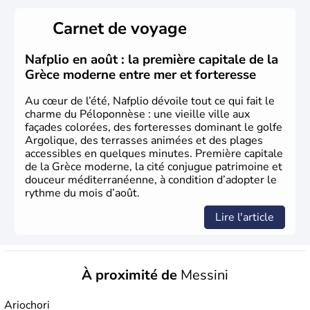
aussi la première à avoir introduit le concept de
démocratie. Elle est également responsable de
Carnet de voyage
l'invention des Jeux Olympiques en 776 avant J.C. Le 25
mars 1820 sonne le début de la Guerre d'indépendance,
aujourd'hui date de la fête nationale grecque. La Grèce
Nafplio en août : la première capitale de la
est définitivement reconnue comme état indépendant à
Grèce moderne entre mer et forteresse
partir de 1830.
Au cœur de l’été, Nafplio dévoile tout ce qui fait le
charme du Péloponnèse : une vieille ville aux
façades colorées, des forteresses dominant le golfe
Argolique, des terrasses animées et des plages
accessibles en quelques minutes. Première capitale
de la Grèce moderne, la cité conjugue patrimoine et
douceur méditerranéenne, à condition d’adopter le
rythme du mois d’août.
Lire l'article
À proximité de
Messini
Ariochori