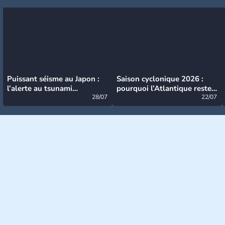
Puissant séisme au Japon :
Saison cyclonique 2026 :
l’alerte au tsunami
pourquoi l’Atlantique reste
désormais levée
28/07
très calme à ce stade ?
22/07