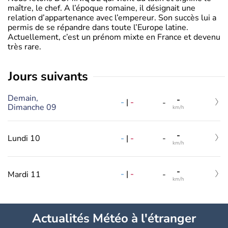
maître, le chef. A l’époque romaine, il désignait une
relation d’appartenance avec l’empereur. Son succès lui a
permis de se répandre dans toute l’Europe latine.
Actuellement, c’est un prénom mixte en France et devenu
très rare.
jours suivants
Demain,
-
-
|
-
-
Dimanche 09
km/h
-
-
|
-
Lundi 10
-
km/h
-
-
|
-
Mardi 11
-
km/h
Actualités Météo à l'étranger