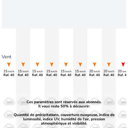
Vent
15
15
15
15
15
15
20
20
20
km/h
km/h
km/h
km/h
km/h
km/h
km/h
km/h
km/
Raf. 40
Raf. 40
Raf. 40
Raf. 40
Raf. 40
Raf. 40
Raf. 40
Raf. 40
Raf. 4
Ces paramètres sont réservés aux abonnés.
50%
50%
50%
50%
50%
50%
50%
50%
50%
Il vous reste 50% à découvrir:
Quantité de précipitations, couverture nuageuse, indice de
30%
30%
30%
30%
30%
30%
30%
30%
30%
luminosité, indice UV, humidité de l'air, pression
atmosphérique et visibilité.