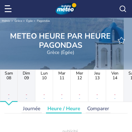
Météo
Grèce
Égée
Pagondas
METEO HEURE PAR HEURE
PAGONDAS
Grèce (Égée)
Sam
Dim
Lun
Mar
Mer
Jeu
Ven
S
08
09
10
11
12
13
14
-
-
-
-
-
-
-
-
-
-
-
-
-
-
Journée
Heure / Heure
Comparer