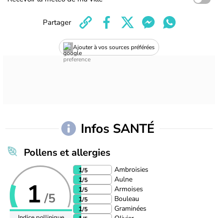
Partager
Ajouter à vos sources préférées
Infos SANTÉ
Pollens et allergies
Ambroisies
1
/5
Aulne
1
/5
1
Armoises
1
/5
/5
Bouleau
1
/5
Graminées
1
/5
Indice pollinique