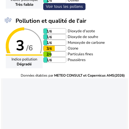
Olivier
1
/5
Très faible
Voir tous les pollens
Pollution et qualité de l'air
Dioxyde d'azote
1
/6
Dioxyde de soufre
1
/6
3
Monoxyde de carbone
1
/6
/6
Ozone
3
/6
Particules fines
2
/6
Indice pollution
Poussières
1
/6
Dégradé
Données établies par
METEO CONSULT et Copernicus AMS(2026)