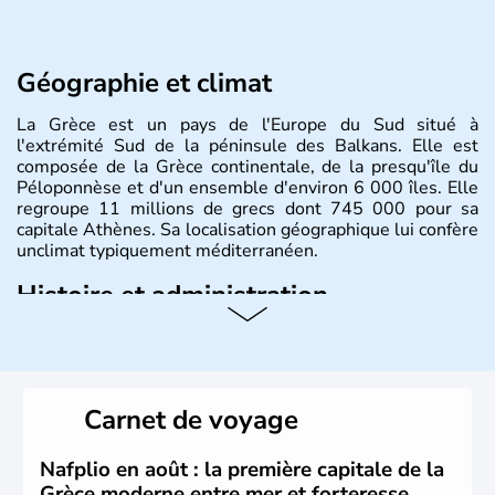
Géographie et climat
La Grèce est un pays de l'Europe du Sud situé à
l'extrémité Sud de la péninsule des Balkans. Elle est
composée de la Grèce continentale, de la presqu'île du
Péloponnèse et d'un ensemble d'environ 6 000 îles. Elle
regroupe 11 millions de grecs dont 745 000 pour sa
capitale Athènes. Sa localisation géographique lui confère
unclimat typiquement méditerranéen.
Histoire et administration
Véritable berceau de la culture Européenne en ce qui
concerne la philosophie et le théâtre, la Grèce antique est
aussi la première à avoir introduit le concept de
démocratie. Elle est également responsable de
Carnet de voyage
l'invention des Jeux Olympiques en 776 avant J.C. Le 25
mars 1820 sonne le début de la Guerre d'indépendance,
aujourd'hui date de la fête nationale grecque. La Grèce
Nafplio en août : la première capitale de la
est définitivement reconnue comme état indépendant à
Grèce moderne entre mer et forteresse