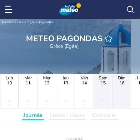
Météo
Grèce
Égée
Pagondas
METEO PAGONDAS
Grèce (Égée)
Lun
Mar
Mer
Jeu
Ven
Sam
Dim
L
10
11
12
13
14
15
16
-
-
-
-
-
-
-
-
-
-
-
-
-
-
Journée
Heure / Heure
Comparer