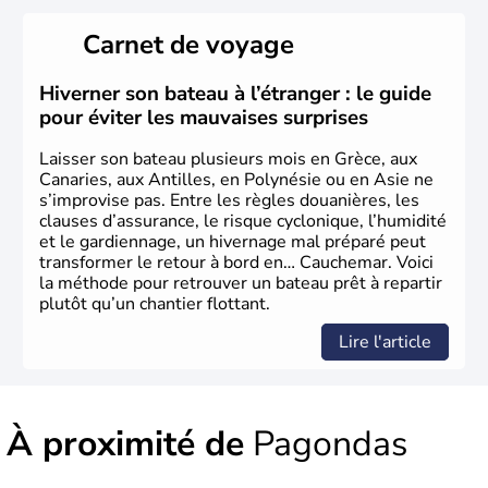
aussi la première à avoir introduit le concept de
démocratie. Elle est également responsable de
Carnet de voyage
l'invention des Jeux Olympiques en 776 avant J.C. Le 25
mars 1820 sonne le début de la Guerre d'indépendance,
aujourd'hui date de la fête nationale grecque. La Grèce
Hiverner son bateau à l’étranger : le guide
est définitivement reconnue comme état indépendant à
pour éviter les mauvaises surprises
partir de 1830.
Laisser son bateau plusieurs mois en Grèce, aux
Canaries, aux Antilles, en Polynésie ou en Asie ne
s’improvise pas. Entre les règles douanières, les
clauses d’assurance, le risque cyclonique, l’humidité
et le gardiennage, un hivernage mal préparé peut
transformer le retour à bord en… Cauchemar. Voici
la méthode pour retrouver un bateau prêt à repartir
plutôt qu’un chantier flottant.
Lire l'article
À proximité de
Pagondas