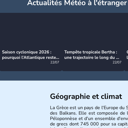
Actualités Météo à l'étranger
Saison cyclonique 2026 :
Tempête tropicale Bertha :
pourquoi l’Atlantique reste
une trajectoire le long du du
très calme à ce stade ?
22/07
littoral américain
22/07
Géographie et climat
La Grèce est un pays de l'Europe du S
des Balkans. Elle est composée de l
Péloponnèse et d'un ensemble d'envi
de grecs dont 745 000 pour sa capit