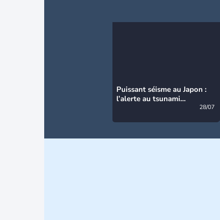
Puissant séisme au Japon :
l’alerte au tsunami
désormais levée
28/07