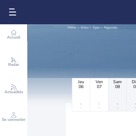
Météo
Grèce
Égée
Pagondas
Accueil
Radar
Jeu
Ven
Sam
D
06
07
08
0
Actualités
-
-
-
-
-
-
Se connecter