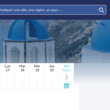
Lun
Mar
Mer
Jeu
365
17
18
19
20
Jours
-
-
-
-
-
-
-
-