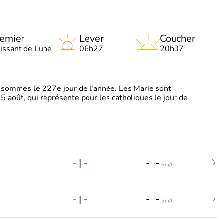
emier
Lever
Coucher
oissant de Lune
06h27
20h07
sommes le 227e jour de l'année. Les Marie sont
5 août, qui représente pour les catholiques le jour de
-
|
-
-
-
km/h
-
|
-
-
-
km/h