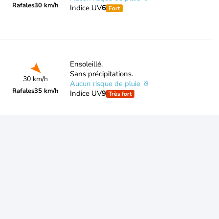
Rafales
30 km/h
Indice UV
6
Fort
Ensoleillé.
Sans précipitations.
30 km/h
Aucun risque de pluie
Rafales
35 km/h
Indice UV
9
Très fort