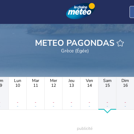
METEO PAGONDAS
Grèce (Égée)
im
Lun
Mar
Mer
Jeu
Ven
Sam
Dim
9
10
11
12
13
14
15
16
-
-
-
-
-
-
-
-
-
-
-
-
-
-
-
-