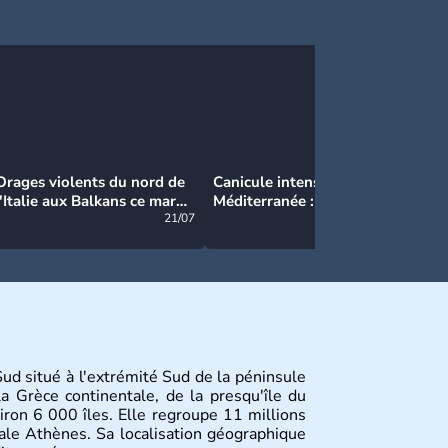
Orages violents du nord de
Canicule intense en
Ca
l'Italie aux Balkans ce mardi
Méditerranée : près de 50°C
Ma
: grosse grêle, violentes
21/07
et des incendies hors de
21/07
rafales et pluies intenses
contrôle en Espagne
ud situé à l'extrémité Sud de la péninsule
a Grèce continentale, de la presqu'île du
ron 6 000 îles. Elle regroupe 11 millions
ale Athènes. Sa localisation géographique