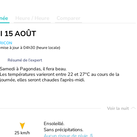
née
Heure / Heure
Comparer
I 15 AOÛT
TRICON
mise à jour à
04h30
(heure locale)
Résumé de l’expert
Samedi à Pagondas, il fera beau.
Les températures varieront entre 22 et 27°C au cours de la
journée, elles seront chaudes l'après-midi.
Voir la nuit
Ensoleillé.
Sans précipitations.
25 km/h
Aucun risque de pluie