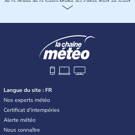
de la chaîne de la Sierra Madre qui s’étire d'est en ouest
et culmine à 4211m au Mont Tajumulco,et se structure
en Terres hautes au centre, plaines en bordure des côtes,
avec un plateau calcaire au nord du territoire et offre des
paysages de volcans et de forêt tropicale.
Langue du site : FR
Nos experts météo
Certificat d'intempéries
Alerte météo
Nous connaître