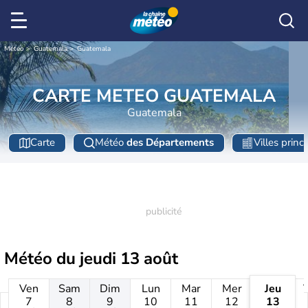
Météo
Guatemala
Guatemala
CARTE METEO GUATEMALA
Guatemala
Carte
Météo
des Départements
Villes princ
Météo du
jeudi 13 août
Ven
Sam
Dim
Lun
Mar
Mer
Jeu
7
8
9
10
11
12
13