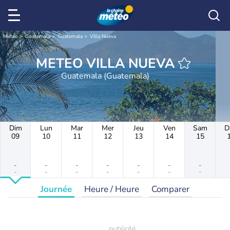
Météo
Guatemala
Guatemala
Villa Nueva
METEO VILLA NUEVA
Guatemala (Guatemala)
Dim
Lun
Mar
Mer
Jeu
Ven
Sam
D
09
10
11
12
13
14
15
-
-
-
-
-
-
-
-
-
-
-
-
-
-
Journée
Heure / Heure
Comparer