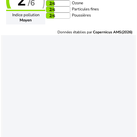
2
/6
Ozone
2
/6
Particules fines
2
/6
Indice pollution
Poussières
2
/6
Moyen
Données établies par
Copernicus AMS(2026)