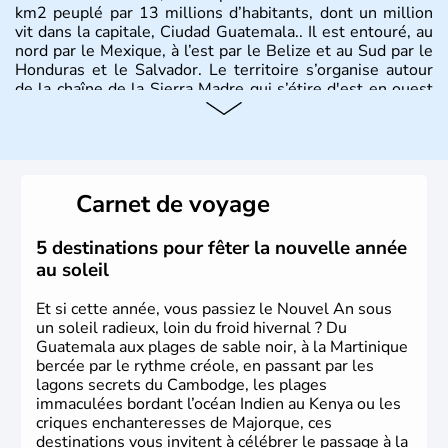
km2 peuplé par 13 millions d’habitants, dont un million
vit dans la capitale, Ciudad Guatemala.. Il est entouré, au
nord par le Mexique, à l’est par le Belize et au Sud par le
Honduras et le Salvador. Le territoire s’organise autour
de la chaîne de la Sierra Madre qui s’étire d'est en ouest
et culmine à 4211m au Mont Tajumulco,et se structure
en Terres hautes au centre, plaines en bordure des côtes,
avec un plateau calcaire au nord du territoire et offre des
paysages de volcans et de forêt tropicale.
Carnet de voyage
5 destinations pour fêter la nouvelle année
au soleil
Et si cette année, vous passiez le Nouvel An sous
un soleil radieux, loin du froid hivernal ? Du
Guatemala aux plages de sable noir, à la Martinique
bercée par le rythme créole, en passant par les
lagons secrets du Cambodge, les plages
immaculées bordant l’océan Indien au Kenya ou les
criques enchanteresses de Majorque, ces
destinations vous invitent à célébrer le passage à la