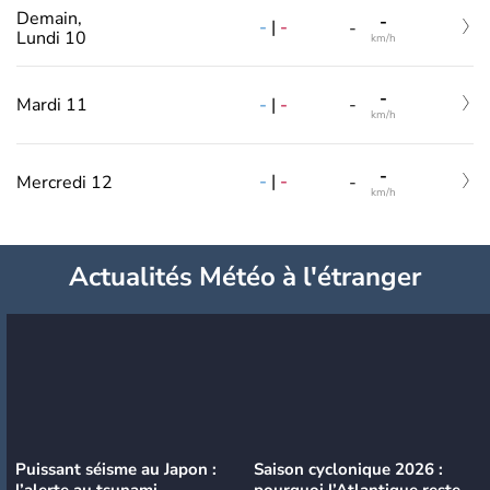
Demain,
-
-
|
-
-
Lundi 10
km/h
-
-
|
-
Mardi 11
-
km/h
-
-
|
-
Mercredi 12
-
km/h
Actualités Météo à l'étranger
Puissant séisme au Japon :
Saison cyclonique 2026 :
l’alerte au tsunami
pourquoi l’Atlantique reste