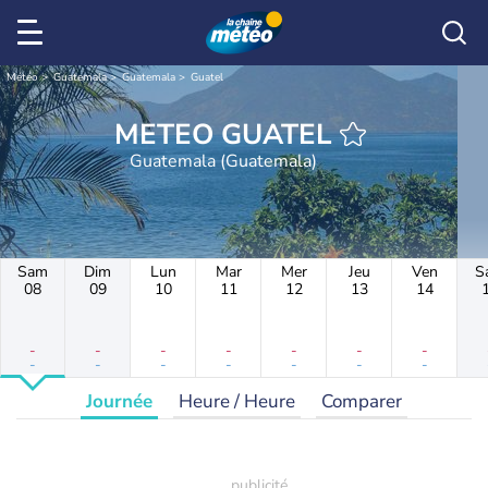
Météo
Guatemala
Guatemala
Guatel
METEO GUATEL
Guatemala (Guatemala)
Sam
Dim
Lun
Mar
Mer
Jeu
Ven
S
08
09
10
11
12
13
14
-
-
-
-
-
-
-
-
-
-
-
-
-
-
Journée
Heure / Heure
Comparer