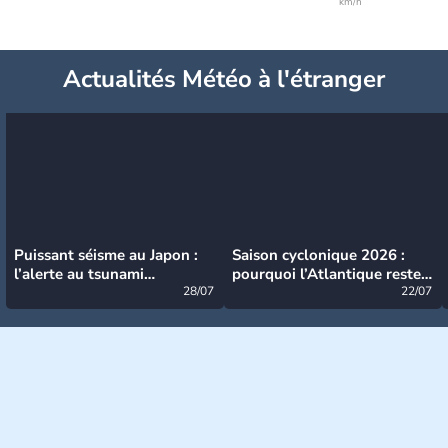
km/h
Actualités Météo à l'étranger
Puissant séisme au Japon :
Saison cyclonique 2026 :
l’alerte au tsunami
pourquoi l’Atlantique reste
désormais levée
28/07
très calme à ce stade ?
22/07