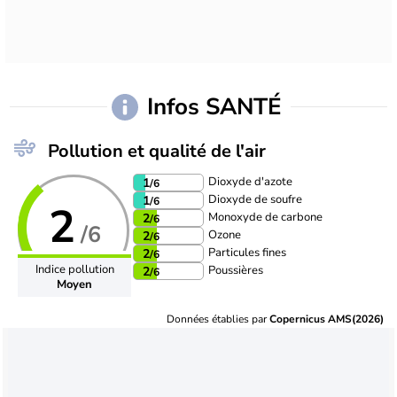
Infos SANTÉ
Pollution et qualité de l'air
Dioxyde d'azote
1
/6
Dioxyde de soufre
1
/6
2
Monoxyde de carbone
2
/6
/6
Ozone
2
/6
Particules fines
2
/6
Indice pollution
Poussières
2
/6
Moyen
Données établies par
Copernicus AMS(2026)