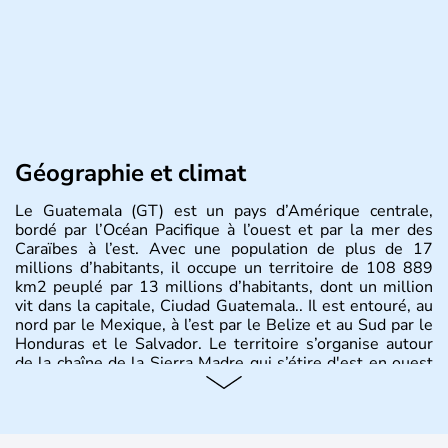
Géographie et climat
Le Guatemala (GT) est un pays d’Amérique centrale,
bordé par l’Océan Pacifique à l’ouest et par la mer des
Caraïbes à l’est. Avec une population de plus de 17
millions d’habitants, il occupe un territoire de 108 889
km2 peuplé par 13 millions d’habitants, dont un million
vit dans la capitale, Ciudad Guatemala.. Il est entouré, au
nord par le Mexique, à l’est par le Belize et au Sud par le
Honduras et le Salvador. Le territoire s’organise autour
de la chaîne de la Sierra Madre qui s’étire d'est en ouest
et culmine à 4211m au Mont Tajumulco,et se structure
en Terres hautes au centre, plaines en bordure des côtes,
avec un plateau calcaire au nord du territoire et offre des
paysages de volcans et de forêt tropicale.