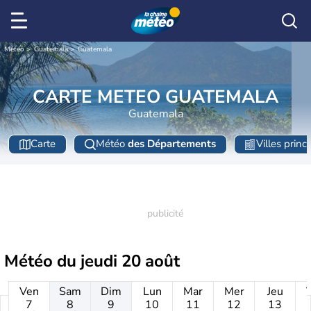
Météo
Guatemala
Guatemala
CARTE METEO GUATEMALA
Guatemala
Carte
Météo
des Départements
Villes princ
Météo du
jeudi 20 août
Ven
Sam
Dim
Lun
Mar
Mer
Jeu
7
8
9
10
11
12
13