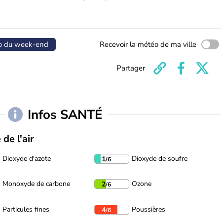
o du week-end
Recevoir la météo de ma ville
Partager
Infos SANTÉ
 de l'air
Dioxyde d'azote
Dioxyde de soufre
1
/6
Monoxyde de carbone
Ozone
2
/6
Particules fines
Poussières
4
/6