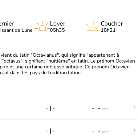
rnier
Lever
Coucher
oissant de Lune
05h35
18h21
ient du latin "Octavianus", qui signifie "appartenant à
"octavus", signifiant "huitième" en latin. Le prénom Octavien
pire et une certaine noblesse antique. Ce prénom Octavien
rant dans les pays de tradition latine.
-
|
-
-
-
km/h
-
|
-
-
-
km/h