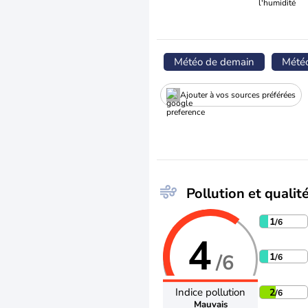
l'humidité
Météo de demain
Mété
Ajouter à vos sources préférées
Pollution et qualité
1
/6
4
/6
1
/6
Indice pollution
2
/6
Mauvais