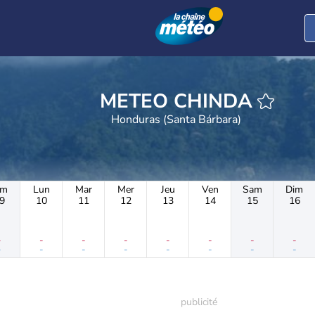
METEO CHINDA
Honduras (Santa Bárbara)
im
Lun
Mar
Mer
Jeu
Ven
Sam
Dim
9
10
11
12
13
14
15
16
-
-
-
-
-
-
-
-
-
-
-
-
-
-
-
-