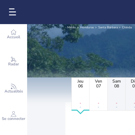
Météo
Honduras
Santa Bárbara
Chinda
Accueil
Radar
Jeu
Ven
Sam
D
06
07
08
0
Actualités
-
-
-
-
-
-
Se connecter