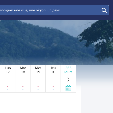
Lun
Mar
Mer
Jeu
365
17
18
19
20
Jours
-
-
-
-
-
-
-
-