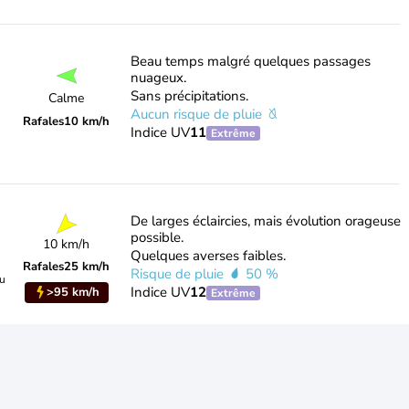
Beau temps malgré quelques passages
nuageux.
Sans précipitations.
Calme
Aucun risque de pluie
Rafales
10 km/h
Indice UV
11
Extrême
De larges éclaircies, mais évolution orageuse
possible.
10 km/h
Quelques averses faibles.
Rafales
25 km/h
Risque de pluie
50 %
du
Indice UV
12
>95 km/h
Extrême