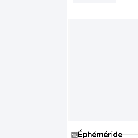
Éphéméride