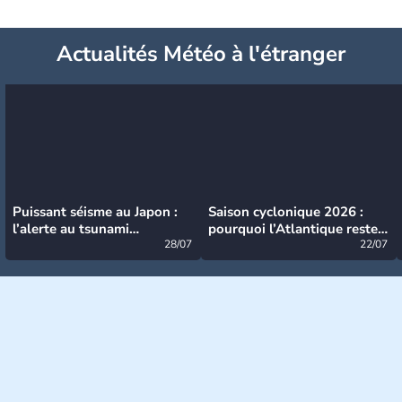
Actualités Météo à l'étranger
Puissant séisme au Japon :
Saison cyclonique 2026 :
l’alerte au tsunami
pourquoi l’Atlantique reste
désormais levée
28/07
très calme à ce stade ?
22/07