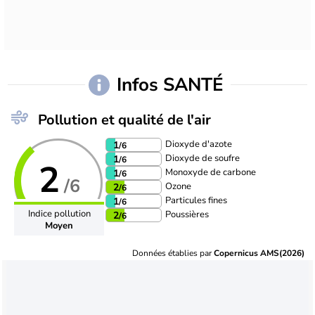
Infos SANTÉ
Pollution et qualité de l'air
Dioxyde d'azote
1
/6
Dioxyde de soufre
1
/6
2
Monoxyde de carbone
1
/6
/6
Ozone
2
/6
Particules fines
1
/6
Indice pollution
Poussières
2
/6
Moyen
Données établies par
Copernicus AMS(2026)