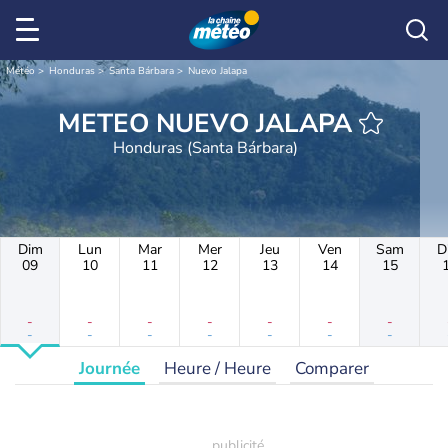
Météo
Honduras
Santa Bárbara
Nuevo Jalapa
METEO NUEVO JALAPA
Honduras (Santa Bárbara)
Dim
Lun
Mar
Mer
Jeu
Ven
Sam
D
09
10
11
12
13
14
15
-
-
-
-
-
-
-
-
-
-
-
-
-
-
Journée
Heure / Heure
Comparer