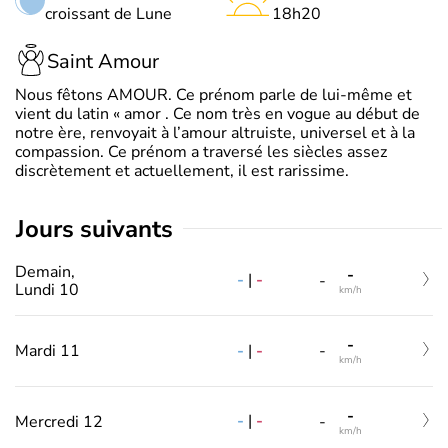
croissant de Lune
18h20
Saint Amour
Nous fêtons AMOUR. Ce prénom parle de lui-même et
vient du latin « amor . Ce nom très en vogue au début de
notre ère, renvoyait à l’amour altruiste, universel et à la
compassion. Ce prénom a traversé les siècles assez
discrètement et actuellement, il est rarissime.
jours suivants
Demain,
-
-
|
-
-
Lundi 10
km/h
-
-
|
-
Mardi 11
-
km/h
-
-
|
-
Mercredi 12
-
km/h