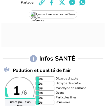
Partager
Ajouter à vos sources préférées
Infos SANTÉ
Pollution et qualité de l'air
Dioxyde d'azote
1
/6
Dioxyde de soufre
1
/6
1
Monoxyde de carbone
1
/6
/6
Ozone
1
/6
Particules fines
1
/6
Indice pollution
Poussières
1
/6
Bon