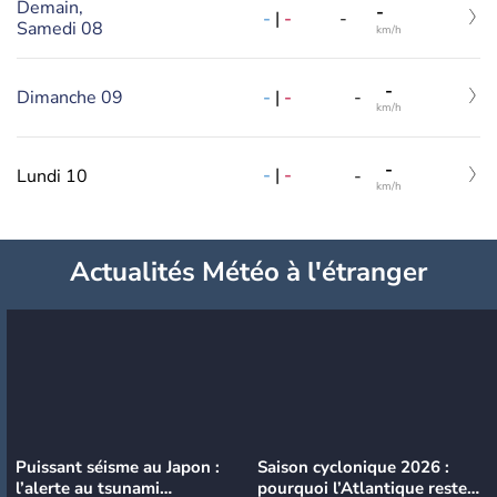
Demain,
-
-
|
-
-
Samedi 08
km/h
-
-
|
-
Dimanche 09
-
km/h
-
-
|
-
Lundi 10
-
km/h
Actualités Météo à l'étranger
Puissant séisme au Japon :
Saison cyclonique 2026 :
l’alerte au tsunami
pourquoi l’Atlantique reste