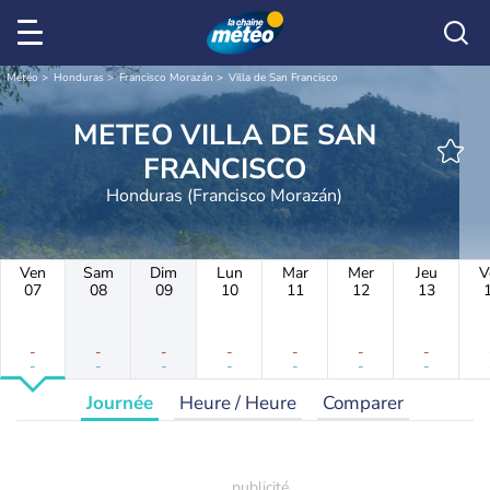
Météo
Honduras
Francisco Morazán
Villa de San Francisco
METEO VILLA DE SAN
FRANCISCO
Honduras (Francisco Morazán)
Ven
Sam
Dim
Lun
Mar
Mer
Jeu
V
07
08
09
10
11
12
13
-
-
-
-
-
-
-
-
-
-
-
-
-
-
Journée
Heure / Heure
Comparer