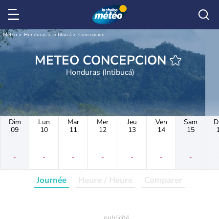
Météo
Honduras
Intibucá
Concepcion
METEO CONCEPCION
Honduras (Intibucá)
Dim
Lun
Mar
Mer
Jeu
Ven
Sam
D
09
10
11
12
13
14
15
-
-
-
-
-
-
-
-
-
-
-
-
-
-
Journée
Heure / Heure
Comparer