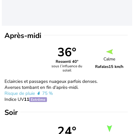
Après-midi
36°
Calme
Ressenti 40°
sous l’influence du
Rafales
15 km/h
soleil
Eclaircies et passages nuageux parfois denses.
Averses tombant en fin d'après-midi.
Risque de pluie
75 %
Indice UV
11
Extrême
Soir
24°