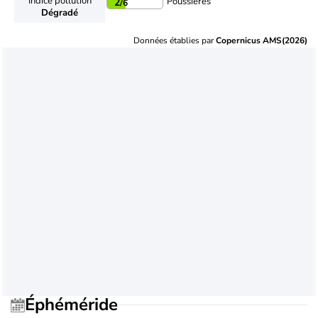
Indice pollution
Poussières
2
/6
Dégradé
Données établies par
Copernicus AMS(2026)
Éphéméride