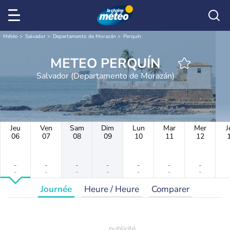
Météo
Salvador
Departamento de Morazán
Perquín
METEO PERQUÍN
Salvador (Departamento de Morazán)
Jeu
Ven
Sam
Dim
Lun
Mar
Mer
J
06
07
08
09
10
11
12
-
-
-
-
-
-
-
-
-
-
-
-
-
-
Journée
Heure / Heure
Comparer