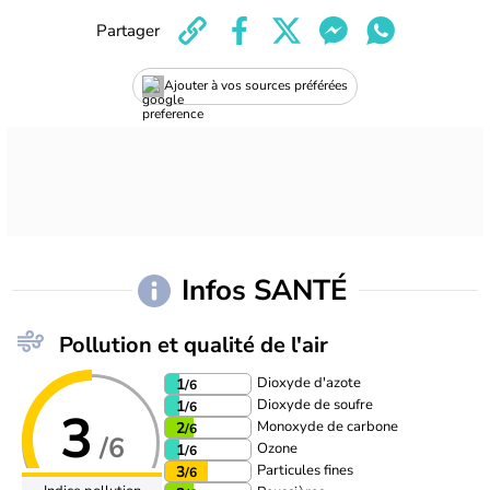
Partager
Ajouter à vos sources préférées
Infos SANTÉ
Pollution et qualité de l'air
Dioxyde d'azote
1
/6
Dioxyde de soufre
1
/6
3
Monoxyde de carbone
2
/6
/6
Ozone
1
/6
Particules fines
3
/6