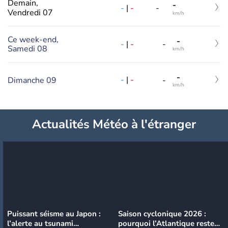
Demain,
-
-
|
-
-
Vendredi 07
km/h
Ce week-end,
-
-
|
-
-
Samedi 08
km/h
-
-
|
-
Dimanche 09
-
km/h
Actualités Météo à l'étranger
Puissant séisme au Japon :
Saison cyclonique 2026 :
l’alerte au tsunami
pourquoi l’Atlantique reste