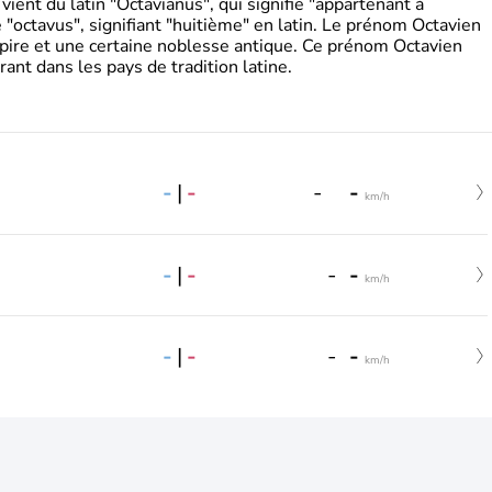
ient du latin "Octavianus", qui signifie "appartenant à
"octavus", signifiant "huitième" en latin. Le prénom Octavien
pire et une certaine noblesse antique. Ce prénom Octavien
rant dans les pays de tradition latine.
-
|
-
-
-
km/h
-
|
-
-
-
km/h
-
|
-
-
-
km/h