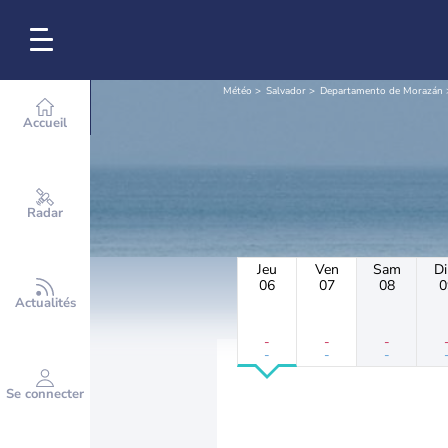
Météo
Salvador
Departamento de Morazán
Accueil
Radar
Jeu
Ven
Sam
D
06
07
08
0
Actualités
-
-
-
-
-
-
Se connecter