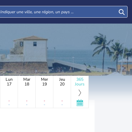
Lun
Mar
Mer
Jeu
365
17
18
19
20
Jours
-
-
-
-
-
-
-
-