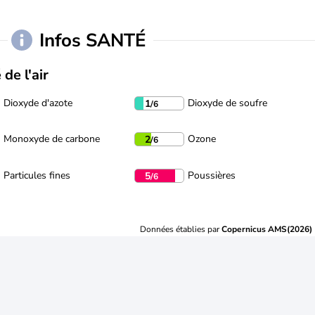
Infos SANTÉ
 de l'air
Dioxyde d'azote
Dioxyde de soufre
1
/6
Monoxyde de carbone
Ozone
2
/6
Particules fines
Poussières
5
/6
Données établies par
Copernicus AMS(2026)