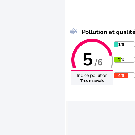
Pollution et qualité
1
/6
5
/6
2
/6
Indice pollution
4
/6
Très mauvais