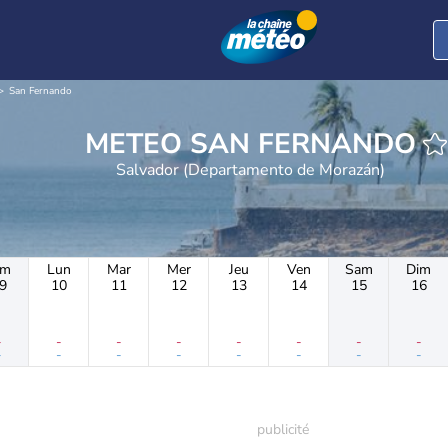
San Fernando
METEO SAN FERNANDO
Salvador (Departamento de Morazán)
im
Lun
Mar
Mer
Jeu
Ven
Sam
Dim
9
10
11
12
13
14
15
16
-
-
-
-
-
-
-
-
-
-
-
-
-
-
-
-