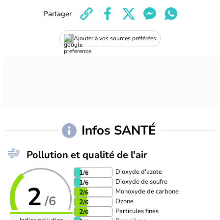
Partager
Ajouter à vos sources préférées
Infos SANTÉ
Pollution et qualité de l'air
Dioxyde d'azote
1
/6
Dioxyde de soufre
1
/6
2
Monoxyde de carbone
2
/6
/6
Ozone
2
/6
Particules fines
2
/6