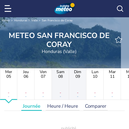
Météo
Honduras
Valle
San Francisco de Coray
METEO SAN FRANCISCO DE
CORAY
Honduras (Valle)
Mer
Jeu
Ven
Sam
Dim
Lun
Mar
M
05
06
07
08
09
10
11
-
-
-
-
-
-
-
-
-
-
-
-
-
-
Journée
Heure / Heure
Comparer