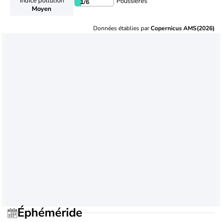
Indice pollution
Poussières
1
/6
Moyen
Données établies par
Copernicus AMS(2026)
Éphéméride