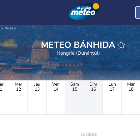
l
Bánhida
METEO BÁNHIDA
Hongrie (Dunántúl)
ar
Mer
Jeu
Ven
Sam
Dim
Lun
Mar
1
12
13
14
15
16
17
18
-
-
-
-
-
-
-
-
-
-
-
-
-
-
-
-