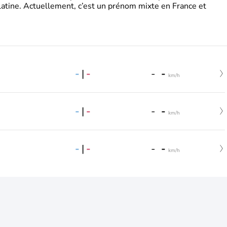
latine. Actuellement, c’est un prénom mixte en France et
-
|
-
-
-
km/h
-
|
-
-
-
km/h
-
|
-
-
-
km/h