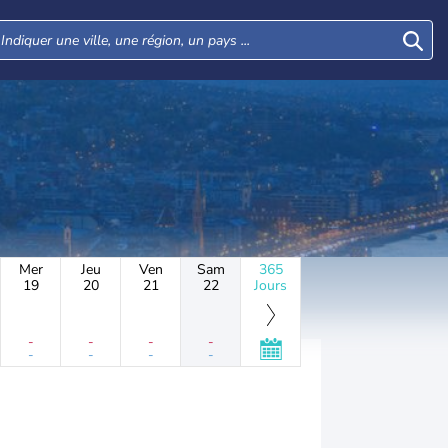
Mer
Jeu
Ven
Sam
365
19
20
21
22
Jours
-
-
-
-
-
-
-
-