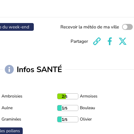
o du week-end
Recevoir la météo de ma ville
Partager
Infos SANTÉ
Ambroisies
Armoises
2
/5
Aulne
Bouleau
1
/5
Graminées
Olivier
1
/5
les pollens