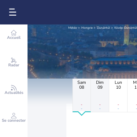
Météo
Hongrie
Dunántúl
Közép-Dunántú
Accueil
Radar
Sam
Dim
Lun
M
08
09
10
1
Actualités
-
-
-
-
-
-
Se connecter