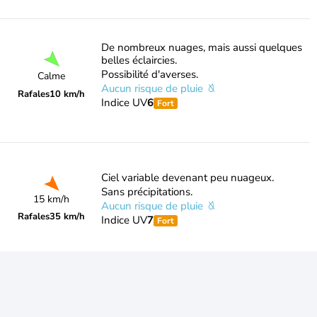
De nombreux nuages, mais aussi quelques
belles éclaircies.
Possibilité d'averses.
Calme
Aucun risque de pluie
Rafales
10 km/h
Indice UV
6
Fort
Ciel variable devenant peu nuageux.
Sans précipitations.
15 km/h
Aucun risque de pluie
Rafales
35 km/h
Indice UV
7
Fort