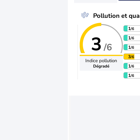
Pollution et qual
1
/6
3
1
/6
/6
1
/6
3
/6
Indice pollution
1
Dégradé
/6
1
/6