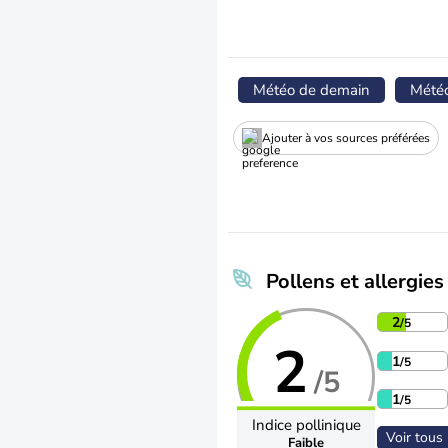
Météo de demain
Mété
Ajouter à vos sources préférées
Pollens et allergies
2
/5
2
1
/5
/5
1
/5
Indice pollinique
Voir tous 
Faible