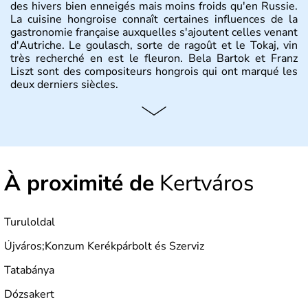
des hivers bien enneigés mais moins froids qu'en Russie.
La cuisine hongroise connaît certaines influences de la
gastronomie française auxquelles s'ajoutent celles venant
d'Autriche. Le goulasch, sorte de ragoût et le Tokaj, vin
très recherché en est le fleuron. Bela Bartok et Franz
Liszt sont des compositeurs hongrois qui ont marqué les
deux derniers siècles.
Histoire et administration
Pays d'Europe centrale, membre de l'Union européenne
depuis 2004, la Hongrie est aussi appelée « pays magyar
». Un peu plus de dix millions d'habitants composent le
À proximité de
Kertváros
pays dont la langue est bien-sûr le hongrois et la
monnaie le forint. Sa capitale s'appelle Budapest.
L'industrie de la métallurgie s'est pendant longtemps
développée en Hongrie.
Turuloldal
Újváros;Konzum Kerékpárbolt és Szerviz
Tatabánya
Dózsakert