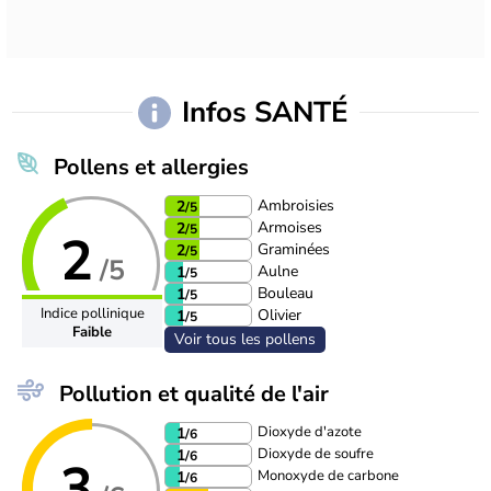
Infos SANTÉ
Pollens et allergies
Ambroisies
2
/5
Armoises
2
/5
2
Graminées
2
/5
/5
Aulne
1
/5
Bouleau
1
/5
Indice pollinique
Olivier
1
/5
Faible
Voir tous les pollens
Pollution et qualité de l'air
Dioxyde d'azote
1
/6
Dioxyde de soufre
1
/6
3
Monoxyde de carbone
1
/6