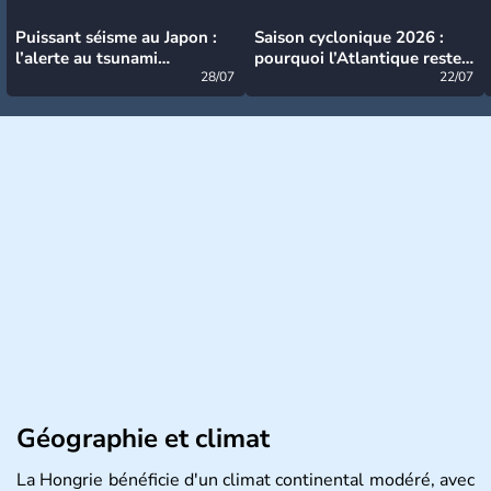
Puissant séisme au Japon :
Saison cyclonique 2026 :
l’alerte au tsunami
pourquoi l’Atlantique reste
désormais levée
28/07
très calme à ce stade ?
22/07
Géographie et climat
La Hongrie bénéficie d'un climat continental modéré, avec