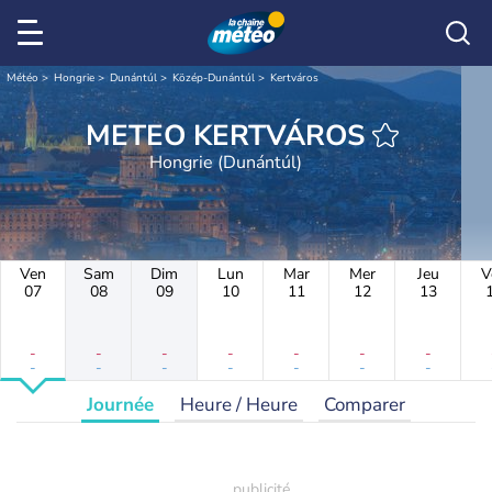
Météo
Hongrie
Dunántúl
Közép-Dunántúl
Kertváros
METEO KERTVÁROS
Hongrie (Dunántúl)
Ven
Sam
Dim
Lun
Mar
Mer
Jeu
V
07
08
09
10
11
12
13
-
-
-
-
-
-
-
-
-
-
-
-
-
-
Journée
Heure / Heure
Comparer