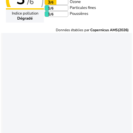
/6
Ozone
3
/6
Particules fines
1
/6
Indice pollution
Poussières
1
/6
Dégradé
Données établies par
Copernicus AMS(2026)