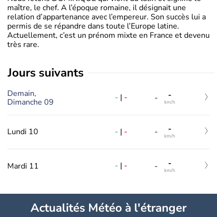
maître, le chef. A l’époque romaine, il désignait une
relation d’appartenance avec l’empereur. Son succès lui a
permis de se répandre dans toute l’Europe latine.
Actuellement, c’est un prénom mixte en France et devenu
très rare.
jours suivants
Demain,
-
-
|
-
-
Dimanche 09
km/h
-
-
|
-
Lundi 10
-
km/h
-
-
|
-
Mardi 11
-
km/h
Actualités Météo à l'étranger