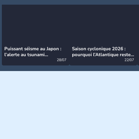
Puissant séisme au Japon :
Saison cyclonique 2026 :
l’alerte au tsunami
pourquoi l’Atlantique reste
désormais levée
28/07
très calme à ce stade ?
22/07