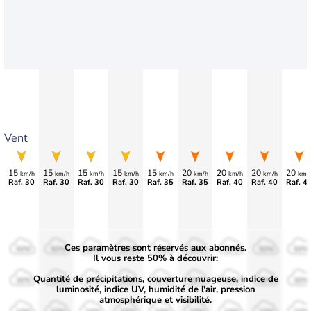
Vent
15
15
15
15
15
20
20
20
20
km/h
km/h
km/h
km/h
km/h
km/h
km/h
km/h
km/
Raf. 30
Raf. 30
Raf. 30
Raf. 30
Raf. 35
Raf. 35
Raf. 40
Raf. 40
Raf. 4
Ces paramètres sont réservés aux abonnés.
50%
50%
50%
50%
50%
50%
50%
50%
50%
Il vous reste 50% à découvrir:
Quantité de précipitations, couverture nuageuse, indice de
30%
30%
30%
30%
30%
30%
30%
30%
30%
luminosité, indice UV, humidité de l'air, pression
atmosphérique et visibilité.