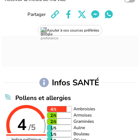
Partager
Ajouter à vos sources préférées
Infos SANTÉ
Pollens et allergies
Ambroisies
4
/5
Armoises
2
/5
4
Graminées
2
/5
/5
Aulne
1
/5
Bouleau
1
/5
Indice pollinique