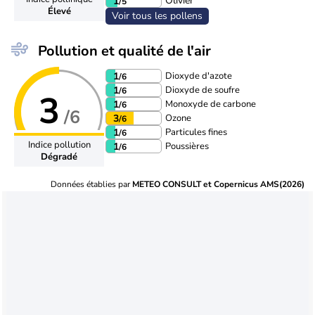
Olivier
1
/5
Élevé
Voir tous les pollens
Pollution et qualité de l'air
Dioxyde d'azote
1
/6
Dioxyde de soufre
1
/6
3
Monoxyde de carbone
1
/6
/6
Ozone
3
/6
Particules fines
1
/6
Indice pollution
Poussières
1
/6
Dégradé
Données établies par
METEO CONSULT et Copernicus AMS(2026)