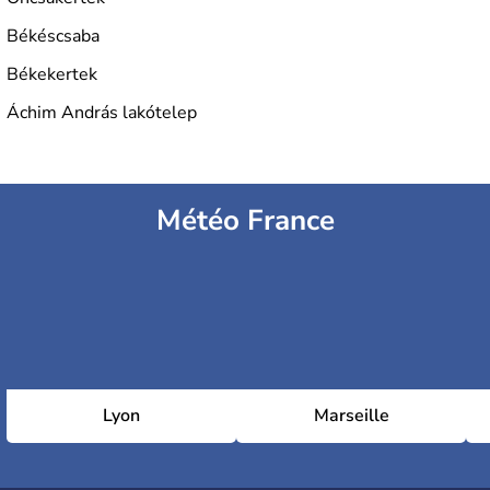
Békéscsaba
Békekertek
Áchim András lakótelep
Météo France
Lyon
Marseille