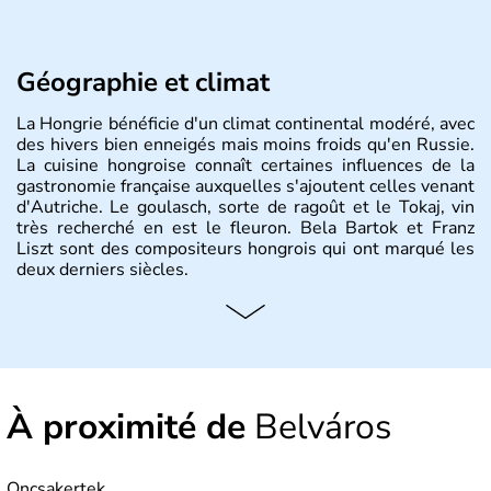
Géographie et climat
La Hongrie bénéficie d'un climat continental modéré, avec
des hivers bien enneigés mais moins froids qu'en Russie.
La cuisine hongroise connaît certaines influences de la
gastronomie française auxquelles s'ajoutent celles venant
d'Autriche. Le goulasch, sorte de ragoût et le Tokaj, vin
très recherché en est le fleuron. Bela Bartok et Franz
Liszt sont des compositeurs hongrois qui ont marqué les
deux derniers siècles.
Histoire et administration
Pays d'Europe centrale, membre de l'Union européenne
depuis 2004, la Hongrie est aussi appelée « pays magyar
». Un peu plus de dix millions d'habitants composent le
À proximité de
Belváros
pays dont la langue est bien-sûr le hongrois et la
monnaie le forint. Sa capitale s'appelle Budapest.
L'industrie de la métallurgie s'est pendant longtemps
développée en Hongrie.
Oncsakertek