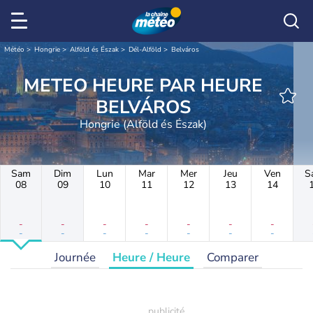
Météo
Hongrie
Alföld és Észak
Dél-Alföld
Belváros
METEO HEURE PAR HEURE
BELVÁROS
Hongrie (Alföld és Észak)
Sam
Dim
Lun
Mar
Mer
Jeu
Ven
S
08
09
10
11
12
13
14
-
-
-
-
-
-
-
-
-
-
-
-
-
-
Journée
Heure / Heure
Comparer