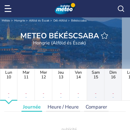
Météo
Hongrie
Alföld és Észak
Dél-Alföld
Békéscsaba
METEO BÉKÉSCSABA
Hongrie (Alföld és Észak)
Lun
Mar
Mer
Jeu
Ven
Sam
Dim
L
10
11
12
13
14
15
16
-
-
-
-
-
-
-
-
-
-
-
-
-
-
Journée
Heure / Heure
Comparer