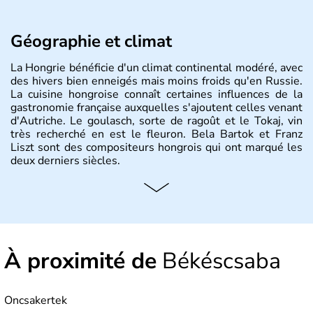
Géographie et climat
La Hongrie bénéficie d'un climat continental modéré, avec
des hivers bien enneigés mais moins froids qu'en Russie.
La cuisine hongroise connaît certaines influences de la
gastronomie française auxquelles s'ajoutent celles venant
d'Autriche. Le goulasch, sorte de ragoût et le Tokaj, vin
très recherché en est le fleuron. Bela Bartok et Franz
Liszt sont des compositeurs hongrois qui ont marqué les
deux derniers siècles.
Histoire et administration
Pays d'Europe centrale, membre de l'Union européenne
depuis 2004, la Hongrie est aussi appelée « pays magyar
». Un peu plus de dix millions d'habitants composent le
À proximité de
Békéscsaba
pays dont la langue est bien-sûr le hongrois et la
monnaie le forint. Sa capitale s'appelle Budapest.
L'industrie de la métallurgie s'est pendant longtemps
développée en Hongrie.
Oncsakertek