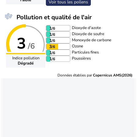
Voir tous les pollens
Pollution et qualité de l'air
Dioxyde d'azote
1
/6
Dioxyde de soufre
1
/6
3
Monoxyde de carbone
1
/6
/6
Ozone
3
/6
Particules fines
1
/6
Indice pollution
Poussières
1
/6
Dégradé
Données établies par
Copernicus AMS(2026)