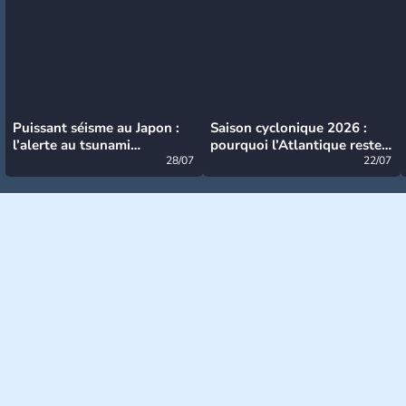
Puissant séisme au Japon :
Saison cyclonique 2026 :
l’alerte au tsunami
pourquoi l’Atlantique reste
désormais levée
28/07
très calme à ce stade ?
22/07