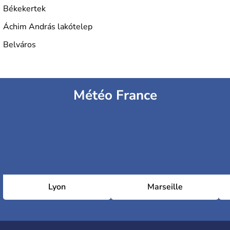
Békekertek
Áchim András lakótelep
Belváros
Météo France
Lyon
Marseille