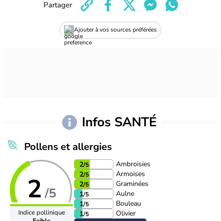
Partager
Ajouter à vos sources préférées
Infos SANTÉ
Pollens et allergies
Ambroisies
2
/5
Armoises
2
/5
2
Graminées
2
/5
/5
Aulne
1
/5
Bouleau
1
/5
Indice pollinique
Olivier
1
/5
Faible