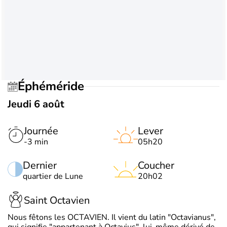
Éphéméride
Jeudi 6 août
Journée
Lever
-3 min
05h20
Dernier
Coucher
quartier de Lune
20h02
Saint Octavien
Nous fêtons les OCTAVIEN. Il vient du latin "Octavianus",
qui signifie "appartenant à Octavius", lui-même dérivé de