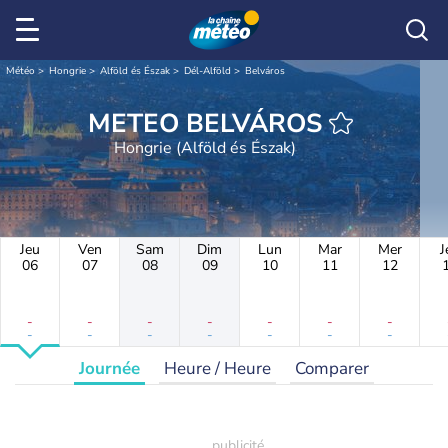
Météo
Hongrie
Alföld és Észak
Dél-Alföld
Belváros
METEO BELVÁROS
Hongrie (Alföld és Észak)
Jeu
Ven
Sam
Dim
Lun
Mar
Mer
J
06
07
08
09
10
11
12
-
-
-
-
-
-
-
-
-
-
-
-
-
-
Journée
Heure / Heure
Comparer