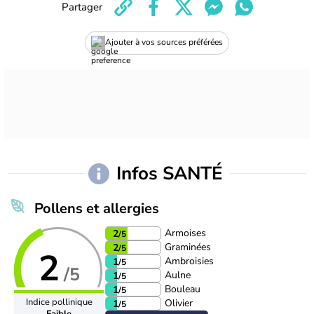
Partager
Ajouter à vos sources préférées
Infos SANTÉ
Pollens et allergies
Armoises
2
/5
Graminées
2
/5
2
Ambroisies
1
/5
/5
Aulne
1
/5
Bouleau
1
/5
Indice pollinique
Olivier
1
/5
Faible