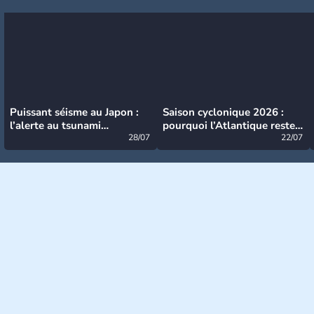
Puissant séisme au Japon :
Saison cyclonique 2026 :
l’alerte au tsunami
pourquoi l’Atlantique reste
désormais levée
28/07
très calme à ce stade ?
22/07