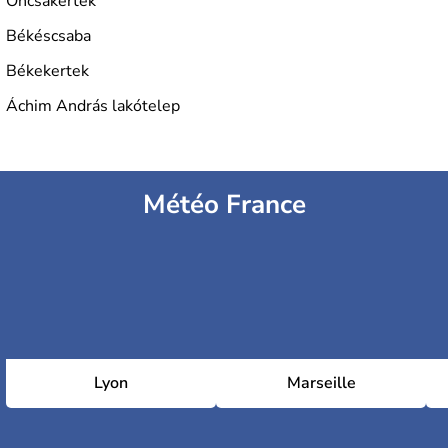
Oncsakertek
Békéscsaba
Békekertek
Áchim András lakótelep
Météo France
Lyon
Marseille