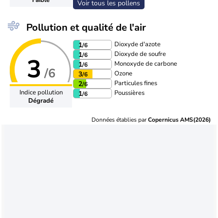
Voir tous les pollens
Pollution et qualité de l'air
Dioxyde d'azote
1
/6
Dioxyde de soufre
1
/6
3
Monoxyde de carbone
1
/6
/6
Ozone
3
/6
Particules fines
2
/6
Indice pollution
Poussières
1
/6
Dégradé
Données établies par
Copernicus AMS(2026)