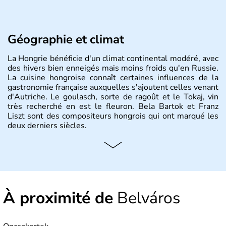
Géographie et climat
La Hongrie bénéficie d'un climat continental modéré, avec
des hivers bien enneigés mais moins froids qu'en Russie.
La cuisine hongroise connaît certaines influences de la
gastronomie française auxquelles s'ajoutent celles venant
d'Autriche. Le goulasch, sorte de ragoût et le Tokaj, vin
très recherché en est le fleuron. Bela Bartok et Franz
Liszt sont des compositeurs hongrois qui ont marqué les
deux derniers siècles.
Histoire et administration
Pays d'Europe centrale, membre de l'Union européenne
depuis 2004, la Hongrie est aussi appelée « pays magyar
». Un peu plus de dix millions d'habitants composent le
À proximité de
Belváros
pays dont la langue est bien-sûr le hongrois et la
monnaie le forint. Sa capitale s'appelle Budapest.
L'industrie de la métallurgie s'est pendant longtemps
développée en Hongrie.