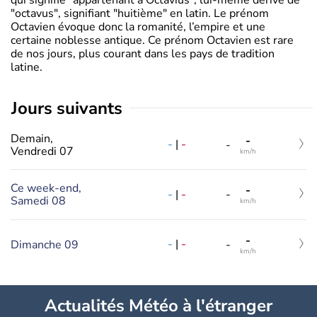
"octavus", signifiant "huitième" en latin. Le prénom
Octavien évoque donc la romanité, l’empire et une
certaine noblesse antique. Ce prénom Octavien est rare
de nos jours, plus courant dans les pays de tradition
latine.
jours suivants
Demain,
-
-
|
-
-
Vendredi 07
km/h
Ce week-end,
-
-
|
-
-
Samedi 08
km/h
-
-
|
-
Dimanche 09
-
km/h
Actualités Météo à l'étranger