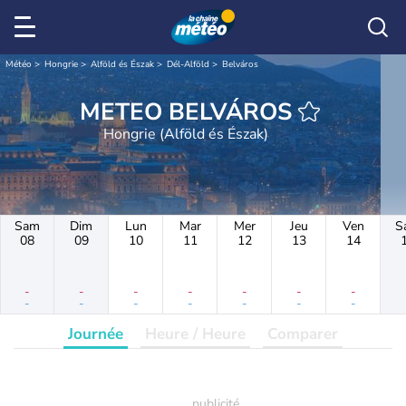
Météo
Hongrie
Alföld és Észak
Dél-Alföld
Belváros
METEO BELVÁROS
Hongrie (Alföld és Észak)
Sam
Dim
Lun
Mar
Mer
Jeu
Ven
S
08
09
10
11
12
13
14
-
-
-
-
-
-
-
-
-
-
-
-
-
-
Journée
Heure / Heure
Comparer