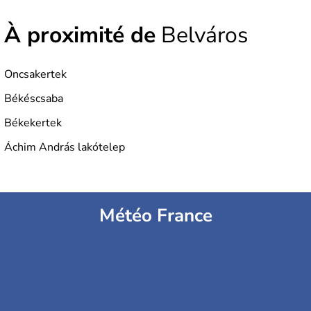
depuis 2004, la Hongrie est aussi appelée « pays magyar
». Un peu plus de dix millions d'habitants composent le
À proximité de
Belváros
pays dont la langue est bien-sûr le hongrois et la
monnaie le forint. Sa capitale s'appelle Budapest.
L'industrie de la métallurgie s'est pendant longtemps
développée en Hongrie.
Oncsakertek
Békéscsaba
Békekertek
Áchim András lakótelep
Météo France