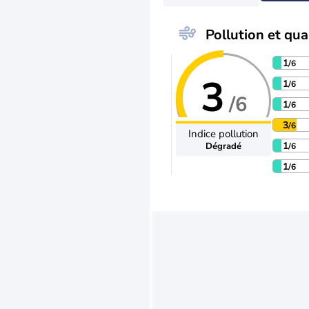
Pollution et qual
1
/6
3
1
/6
/6
1
/6
3
/6
Indice pollution
1
Dégradé
/6
1
/6