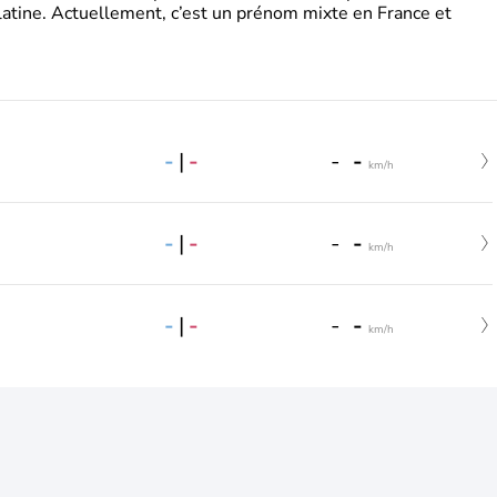
latine. Actuellement, c’est un prénom mixte en France et
-
|
-
-
-
km/h
-
|
-
-
-
km/h
-
|
-
-
-
km/h