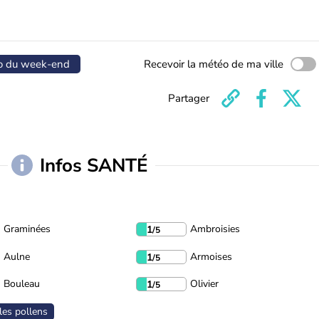
o du week-end
Recevoir la météo de ma ville
Partager
Infos SANTÉ
Graminées
Ambroisies
1
/5
Aulne
Armoises
1
/5
Bouleau
Olivier
1
/5
les pollens