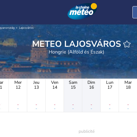
gyarország
Lajosváros
METEO LAJOSVÁROS
Hongrie (Alföld és Észak)
ar
Mer
Jeu
Ven
Sam
Dim
Lun
Mar
1
12
13
14
15
16
17
18
-
-
-
-
-
-
-
-
-
-
-
-
-
-
-
-