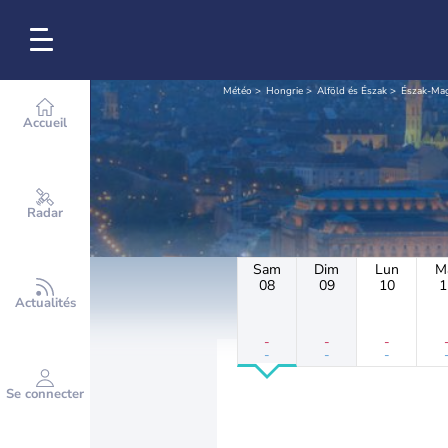
Météo
Hongrie
Alföld és Észak
Észak-Ma
Accueil
Radar
Sam
Dim
Lun
M
08
09
10
1
Actualités
-
-
-
-
-
-
Se connecter