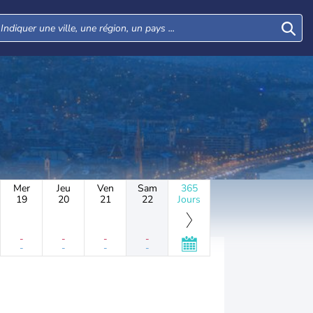
Mer
Jeu
Ven
Sam
365
19
20
21
22
Jours
-
-
-
-
-
-
-
-