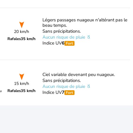
Légers passages nuageux n'altérant pas le
beau temps.
Sans précipitations.
20 km/h
Aucun risque de pluie
Rafales
35 km/h
Indice UV
6
Fort
Ciel variable devenant peu nuageux.
Sans précipitations.
15 km/h
Aucun risque de pluie
Rafales
35 km/h
du
Indice UV
7
Fort