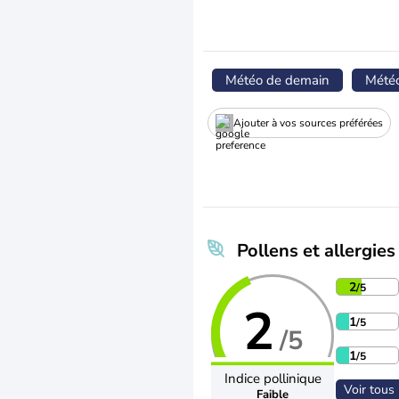
Météo de demain
Mété
Ajouter à vos sources préférées
Pollens et allergies
2
/5
2
1
/5
/5
1
/5
Indice pollinique
Voir tous 
Faible